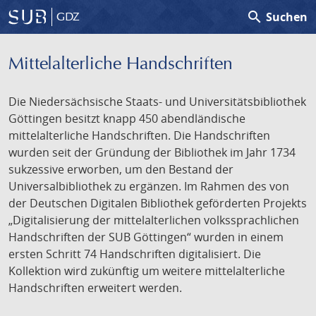
search
Suchen
GDZ
Mittelalterliche Handschriften
Die Niedersächsische Staats- und Universitätsbibliothek
Göttingen besitzt knapp 450 abendländische
mittelalterliche Handschriften. Die Handschriften
wurden seit der Gründung der Bibliothek im Jahr 1734
sukzessive erworben, um den Bestand der
Universalbibliothek zu ergänzen. Im Rahmen des von
der Deutschen Digitalen Bibliothek geförderten Projekts
„Digitalisierung der mittelalterlichen volkssprachlichen
Handschriften der SUB Göttingen“ wurden in einem
ersten Schritt 74 Handschriften digitalisiert. Die
Kollektion wird zukünftig um weitere mittelalterliche
Handschriften erweitert werden.