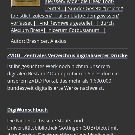
[ue]ssen/ wider die Heel/ Todt/
Teuffel || Sünde/ Gesetz #[et]c̃ tr#
[oe]stlich zulesen/|| allen bl#[oe]den gewissen/
vorfasset || vnd Reymweis gestellet || durch
Alexium Bres=||nicerum Cotbusianum.||
Autor: Bresnicer, Alexius
ZVDD - Zentrales Verzeichnis digitalisierter Drucke
Ist Ihr gesuchtes Werk noch nicht in unserem
digitalen Bestand? Dann probieren Sie es doch in
unserem ZVDD Portal, das mehr als 1.600.000
bundesweit digitalisierte Werke nachweist.
DigiWunschbuch
Die Niedersächsische Staats- und
Universitätsbibliothek Göttingen (SUB) bietet mit