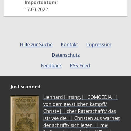
Importdatum:
17.03.2022
Hilfe zur Suche
Kontakt
Impressum
Datenschutz
Feedback
RSS-Feed
Just scanned
Lienhard Hirsing.|| COMOEDIA ||
von dem geystlichen kampff/
Christ=||licher Ritterschafft/ das
ist/ wie die || Christen aus warheit
der schrifft/ sich legen || m#