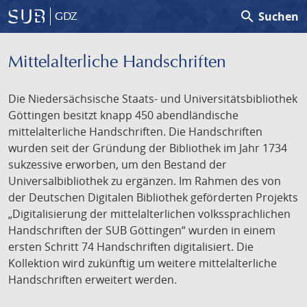
search
Suchen
GDZ
Mittelalterliche Handschriften
Die Niedersächsische Staats- und Universitätsbibliothek
Göttingen besitzt knapp 450 abendländische
mittelalterliche Handschriften. Die Handschriften
wurden seit der Gründung der Bibliothek im Jahr 1734
sukzessive erworben, um den Bestand der
Universalbibliothek zu ergänzen. Im Rahmen des von
der Deutschen Digitalen Bibliothek geförderten Projekts
„Digitalisierung der mittelalterlichen volkssprachlichen
Handschriften der SUB Göttingen“ wurden in einem
ersten Schritt 74 Handschriften digitalisiert. Die
Kollektion wird zukünftig um weitere mittelalterliche
Handschriften erweitert werden.