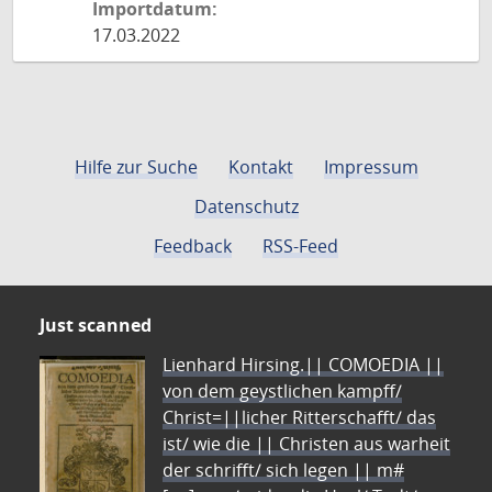
Importdatum:
17.03.2022
Hilfe zur Suche
Kontakt
Impressum
Datenschutz
Feedback
RSS-Feed
Just scanned
Lienhard Hirsing.|| COMOEDIA ||
von dem geystlichen kampff/
Christ=||licher Ritterschafft/ das
ist/ wie die || Christen aus warheit
der schrifft/ sich legen || m#