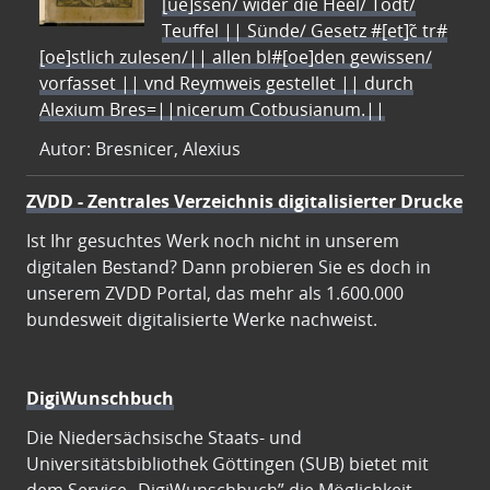
[ue]ssen/ wider die Heel/ Todt/
Teuffel || Sünde/ Gesetz #[et]c̃ tr#
[oe]stlich zulesen/|| allen bl#[oe]den gewissen/
vorfasset || vnd Reymweis gestellet || durch
Alexium Bres=||nicerum Cotbusianum.||
Autor: Bresnicer, Alexius
ZVDD - Zentrales Verzeichnis digitalisierter Drucke
Ist Ihr gesuchtes Werk noch nicht in unserem
digitalen Bestand? Dann probieren Sie es doch in
unserem ZVDD Portal, das mehr als 1.600.000
bundesweit digitalisierte Werke nachweist.
DigiWunschbuch
Die Niedersächsische Staats- und
Universitätsbibliothek Göttingen (SUB) bietet mit