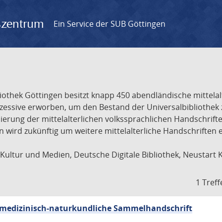
gszentrum
Ein Service der SUB Göttingen
liothek Göttingen besitzt knapp 450 abendländische mittela
ukzessive erworben, um den Bestand der Universalbibliothe
lisierung der mittelalterlichen volkssprachlichen Handschri
ion wird zukünftig um weitere mittelalterliche Handschriften
ultur und Medien, Deutsche Digitale Bibliothek, Neustart 
1 Treff
sch-medizinisch-naturkundliche Sammelhandschrift