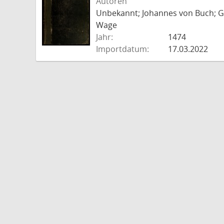
Autoren
Unbekannt; Johannes von Buch; Go
Wage
Jahr:
1474
Importdatum:
17.03.2022