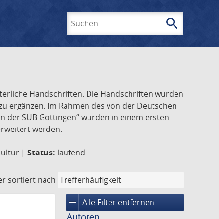
search
Suchen
lterliche Handschriften. Die Handschriften wurden
k zu ergänzen. Im Rahmen des von der Deutschen
ften der SUB Göttingen“ wurden in einem ersten
 erweitert werden.
Kultur |
Status:
laufend
er
sortiert nach
remove
Alle Filter entfernen
Autoren