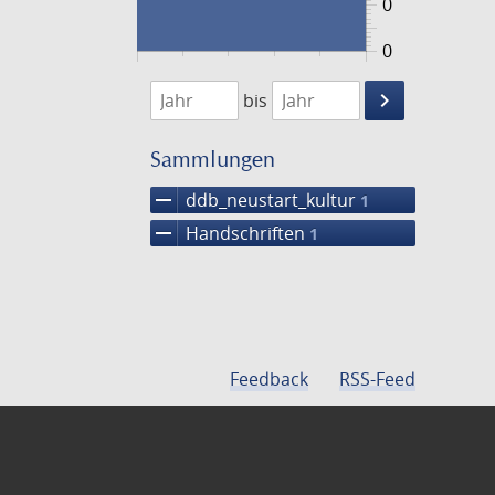
0
0
1474
1475
keyboard_arrow_right
bis
Suche
einschränke
Sammlungen
remove
ddb_neustart_kultur
1
remove
Handschriften
1
Feedback
RSS-Feed