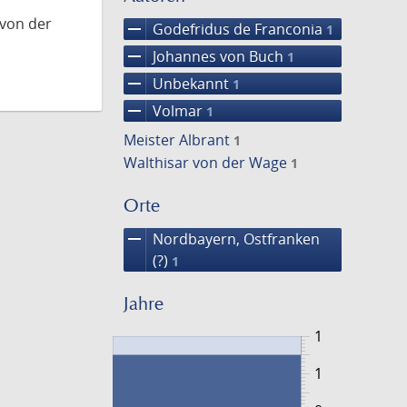
 von der
remove
Godefridus de Franconia
1
remove
Johannes von Buch
1
remove
Unbekannt
1
remove
Volmar
1
Meister Albrant
1
Walthisar von der Wage
1
Orte
remove
Nordbayern, Ostfranken
(?)
1
Jahre
1
1