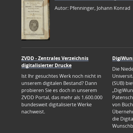
Autor: Pfenninger, Johann Konrad
ZVDD - Zentrales Verzeichnis
DigiWun
digitalisierter Drucke
Die Nied
Ist Ihr gesuchtes Werk noch nicht in
Universit
unserem digitalen Bestand? Dann
(SUB) bie
probieren Sie es doch in unserem
„DigiWun
ZVDD Portal, das mehr als 1.600.000
Patenscha
bundesweit digitalisierte Werke
von Büch
nachweist.
Übernehm
die Digit
Wunschb