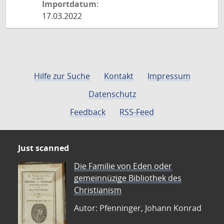
Importdatum:
17.03.2022
Hilfe zur Suche
Kontakt
Impressum
Datenschutz
Feedback
RSS-Feed
Just scanned
Die Familie von Eden oder
gemeinnüzige Bibliothek des
Christianism
Autor: Pfenninger, Johann Konrad