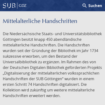
search
Suchen
GDZ
Mittelalterliche Handschriften
Die Niedersächsische Staats- und Universitätsbibliothek
Göttingen besitzt knapp 450 abendländische
mittelalterliche Handschriften. Die Handschriften
wurden seit der Gründung der Bibliothek im Jahr 1734
sukzessive erworben, um den Bestand der
Universalbibliothek zu ergänzen. Im Rahmen des von
der Deutschen Digitalen Bibliothek geförderten Projekts
„Digitalisierung der mittelalterlichen volkssprachlichen
Handschriften der SUB Göttingen“ wurden in einem
ersten Schritt 74 Handschriften digitalisiert. Die
Kollektion wird zukünftig um weitere mittelalterliche
Handschriften erweitert werden.