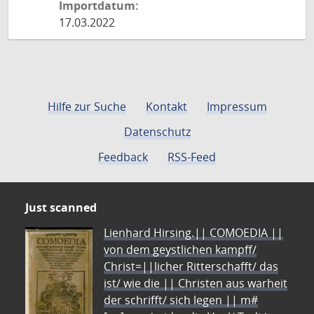
Importdatum:
17.03.2022
Hilfe zur Suche
Kontakt
Impressum
Datenschutz
Feedback
RSS-Feed
Just scanned
Lienhard Hirsing.|| COMOEDIA ||
von dem geystlichen kampff/
Christ=||licher Ritterschafft/ das
ist/ wie die || Christen aus warheit
der schrifft/ sich legen || m#