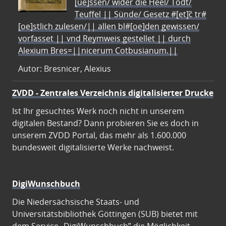
[ue]ssen/ wider die Heel/ Todt/
Teuffel || Sünde/ Gesetz #[et]c̃ tr#
[oe]stlich zulesen/|| allen bl#[oe]den gewissen/
vorfasset || vnd Reymweis gestellet || durch
Alexium Bres=||nicerum Cotbusianum.||
Autor: Bresnicer, Alexius
ZVDD - Zentrales Verzeichnis digitalisierter Drucke
Ist Ihr gesuchtes Werk noch nicht in unserem
digitalen Bestand? Dann probieren Sie es doch in
unserem ZVDD Portal, das mehr als 1.600.000
bundesweit digitalisierte Werke nachweist.
DigiWunschbuch
Die Niedersächsische Staats- und
Universitätsbibliothek Göttingen (SUB) bietet mit