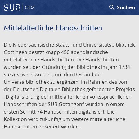
search
Suchen
GDZ
Mittelalterliche Handschriften
Die Niedersächsische Staats- und Universitätsbibliothek
Göttingen besitzt knapp 450 abendländische
mittelalterliche Handschriften. Die Handschriften
wurden seit der Gründung der Bibliothek im Jahr 1734
sukzessive erworben, um den Bestand der
Universalbibliothek zu ergänzen. Im Rahmen des von
der Deutschen Digitalen Bibliothek geförderten Projekts
„Digitalisierung der mittelalterlichen volkssprachlichen
Handschriften der SUB Göttingen“ wurden in einem
ersten Schritt 74 Handschriften digitalisiert. Die
Kollektion wird zukünftig um weitere mittelalterliche
Handschriften erweitert werden.