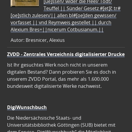
[ue]ssen/ wider die Heel/ Todt/
Teuffel || Sünde/ Gesetz #[et]c̃ tr#
[oe]stlich zulesen/|| allen bl#[oe]den gewissen/
vorfasset || vnd Reymweis gestellet || durch
Alexium Bres=||nicerum Cotbusianum.||
Autor: Bresnicer, Alexius
ZVDD - Zentrales Verzeichnis digitalisierter Drucke
Ist Ihr gesuchtes Werk noch nicht in unserem
digitalen Bestand? Dann probieren Sie es doch in
unserem ZVDD Portal, das mehr als 1.600.000
bundesweit digitalisierte Werke nachweist.
DigiWunschbuch
Die Niedersächsische Staats- und
Universitätsbibliothek Göttingen (SUB) bietet mit