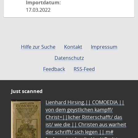
Importdatum:
17.03.2022
Hilfe zur Suche
Kontakt
Impressum
Datenschutz
Feedback
RSS-Feed
Just scanned
Lienhard Hirsing.|| COMOEDIA ||
von dem geystlichen kampff/
Christ=||licher Ritterschafft/ das
ist/ wie die || Christen aus warheit
der schrifft/ sich legen || m#