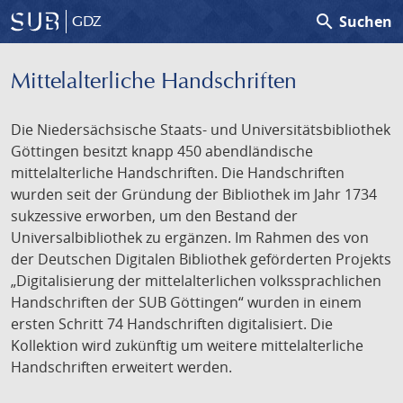
search
Suchen
GDZ
Mittelalterliche Handschriften
Die Niedersächsische Staats- und Universitätsbibliothek
Göttingen besitzt knapp 450 abendländische
mittelalterliche Handschriften. Die Handschriften
wurden seit der Gründung der Bibliothek im Jahr 1734
sukzessive erworben, um den Bestand der
Universalbibliothek zu ergänzen. Im Rahmen des von
der Deutschen Digitalen Bibliothek geförderten Projekts
„Digitalisierung der mittelalterlichen volkssprachlichen
Handschriften der SUB Göttingen“ wurden in einem
ersten Schritt 74 Handschriften digitalisiert. Die
Kollektion wird zukünftig um weitere mittelalterliche
Handschriften erweitert werden.