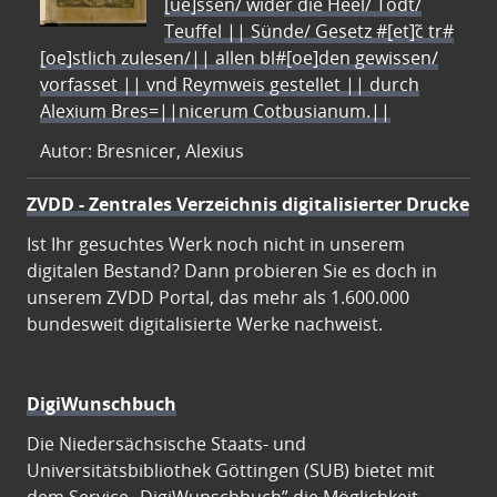
[ue]ssen/ wider die Heel/ Todt/
Teuffel || Sünde/ Gesetz #[et]c̃ tr#
[oe]stlich zulesen/|| allen bl#[oe]den gewissen/
vorfasset || vnd Reymweis gestellet || durch
Alexium Bres=||nicerum Cotbusianum.||
Autor: Bresnicer, Alexius
ZVDD - Zentrales Verzeichnis digitalisierter Drucke
Ist Ihr gesuchtes Werk noch nicht in unserem
digitalen Bestand? Dann probieren Sie es doch in
unserem ZVDD Portal, das mehr als 1.600.000
bundesweit digitalisierte Werke nachweist.
DigiWunschbuch
Die Niedersächsische Staats- und
Universitätsbibliothek Göttingen (SUB) bietet mit