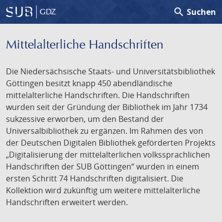
search
Suchen
GDZ
Mittelalterliche Handschriften
Die Niedersächsische Staats- und Universitätsbibliothek
Göttingen besitzt knapp 450 abendländische
mittelalterliche Handschriften. Die Handschriften
wurden seit der Gründung der Bibliothek im Jahr 1734
sukzessive erworben, um den Bestand der
Universalbibliothek zu ergänzen. Im Rahmen des von
der Deutschen Digitalen Bibliothek geförderten Projekts
„Digitalisierung der mittelalterlichen volkssprachlichen
Handschriften der SUB Göttingen“ wurden in einem
ersten Schritt 74 Handschriften digitalisiert. Die
Kollektion wird zukünftig um weitere mittelalterliche
Handschriften erweitert werden.