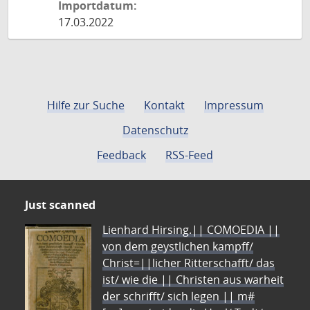
Importdatum:
17.03.2022
Hilfe zur Suche
Kontakt
Impressum
Datenschutz
Feedback
RSS-Feed
Just scanned
Lienhard Hirsing.|| COMOEDIA ||
von dem geystlichen kampff/
Christ=||licher Ritterschafft/ das
ist/ wie die || Christen aus warheit
der schrifft/ sich legen || m#