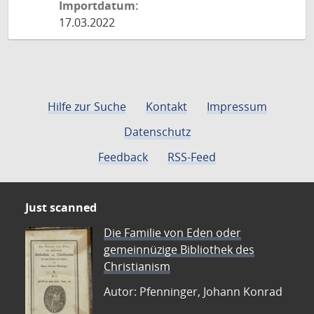
Importdatum:
17.03.2022
Hilfe zur Suche
Kontakt
Impressum
Datenschutz
Feedback
RSS-Feed
Just scanned
Die Familie von Eden oder
gemeinnüzige Bibliothek des
Christianism
Autor: Pfenninger, Johann Konrad