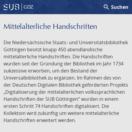
search
Suchen
GDZ
Mittelalterliche Handschriften
Die Niedersächsische Staats- und Universitätsbibliothek
Göttingen besitzt knapp 450 abendländische
mittelalterliche Handschriften. Die Handschriften
wurden seit der Gründung der Bibliothek im Jahr 1734
sukzessive erworben, um den Bestand der
Universalbibliothek zu ergänzen. Im Rahmen des von
der Deutschen Digitalen Bibliothek geförderten Projekts
„Digitalisierung der mittelalterlichen volkssprachlichen
Handschriften der SUB Göttingen“ wurden in einem
ersten Schritt 74 Handschriften digitalisiert. Die
Kollektion wird zukünftig um weitere mittelalterliche
Handschriften erweitert werden.