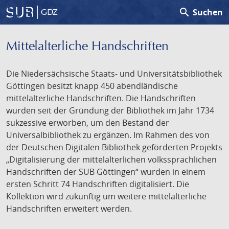
search
Suchen
GDZ
Mittelalterliche Handschriften
Die Niedersächsische Staats- und Universitätsbibliothek
Göttingen besitzt knapp 450 abendländische
mittelalterliche Handschriften. Die Handschriften
wurden seit der Gründung der Bibliothek im Jahr 1734
sukzessive erworben, um den Bestand der
Universalbibliothek zu ergänzen. Im Rahmen des von
der Deutschen Digitalen Bibliothek geförderten Projekts
„Digitalisierung der mittelalterlichen volkssprachlichen
Handschriften der SUB Göttingen“ wurden in einem
ersten Schritt 74 Handschriften digitalisiert. Die
Kollektion wird zukünftig um weitere mittelalterliche
Handschriften erweitert werden.