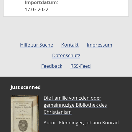
Importdatum:
17.03.2022
Hilfe zur Suche
Kontakt
Impressum
Datenschutz
Feedback
RSS-Feed
Just scanned
Die Familie von Eden oder
gemeinnüzige Bibliothek des
Christianism
Autor: Pfenninger, Johann Konrad