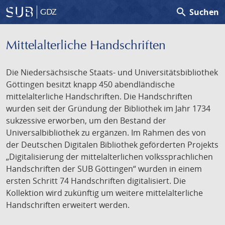
search
Suchen
GDZ
Mittelalterliche Handschriften
Die Niedersächsische Staats- und Universitätsbibliothek
Göttingen besitzt knapp 450 abendländische
mittelalterliche Handschriften. Die Handschriften
wurden seit der Gründung der Bibliothek im Jahr 1734
sukzessive erworben, um den Bestand der
Universalbibliothek zu ergänzen. Im Rahmen des von
der Deutschen Digitalen Bibliothek geförderten Projekts
„Digitalisierung der mittelalterlichen volkssprachlichen
Handschriften der SUB Göttingen“ wurden in einem
ersten Schritt 74 Handschriften digitalisiert. Die
Kollektion wird zukünftig um weitere mittelalterliche
Handschriften erweitert werden.