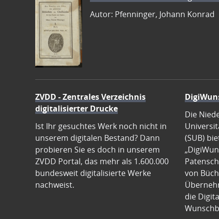
Autor: Pfenninger, Johann Konrad
ZVDD - Zentrales Verzeichnis
DigiWun
digitalisierter Drucke
Die Nied
Ist Ihr gesuchtes Werk noch nicht in
Universit
unserem digitalen Bestand? Dann
(SUB) bie
probieren Sie es doch in unserem
„DigiWun
ZVDD Portal, das mehr als 1.600.000
Patenscha
bundesweit digitalisierte Werke
von Büch
nachweist.
Übernehm
die Digit
Wunschb