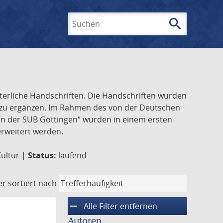
search
Suchen
lterliche Handschriften. Die Handschriften wurden
k zu ergänzen. Im Rahmen des von der Deutschen
ften der SUB Göttingen“ wurden in einem ersten
 erweitert werden.
Kultur |
Status:
laufend
er
sortiert nach
remove
Alle Filter entfernen
Autoren