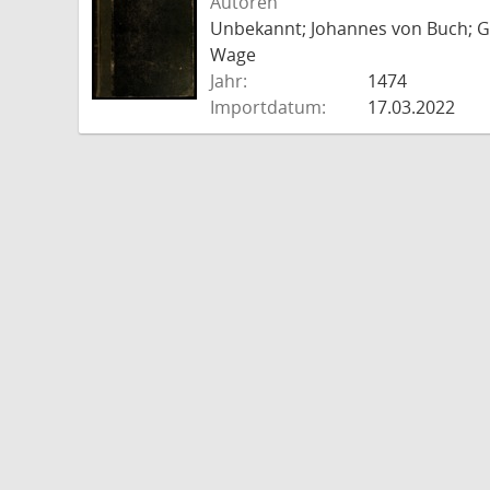
Autoren
Unbekannt; Johannes von Buch; Go
Wage
Jahr:
1474
Importdatum:
17.03.2022