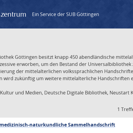
gszentrum
Ein Service der SUB Göttingen
liothek Göttingen besitzt knapp 450 abendländische mittela
ukzessive erworben, um den Bestand der Universalbibliothe
lisierung der mittelalterlichen volkssprachlichen Handschri
ion wird zukünftig um weitere mittelalterliche Handschriften
ultur und Medien, Deutsche Digitale Bibliothek, Neustart 
1 Treff
sch-medizinisch-naturkundliche Sammelhandschrift