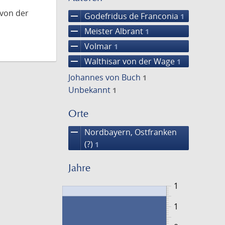
 von der
remove
Godefridus de Franconia
1
remove
Meister Albrant
1
remove
Volmar
1
remove
Walthisar von der Wage
1
Johannes von Buch
1
Unbekannt
1
Orte
remove
Nordbayern, Ostfranken
(?)
1
Jahre
1
1