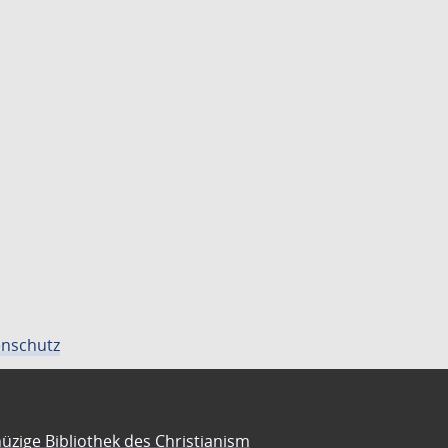
nschutz
üzige Bibliothek des Christianism