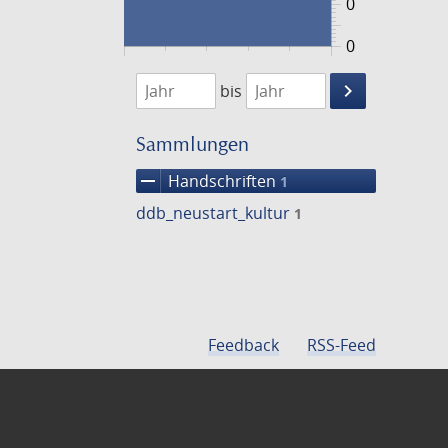
0
0
1474
1475
keyboard_arrow_right
bis
Suche
einschränke
Sammlungen
remove
Handschriften
1
ddb_neustart_kultur
1
Feedback
RSS-Feed