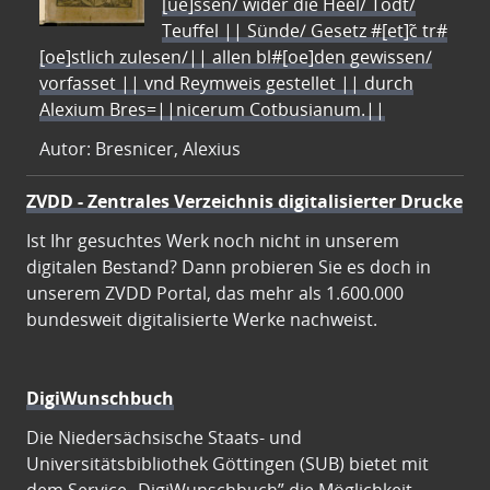
[ue]ssen/ wider die Heel/ Todt/
Teuffel || Sünde/ Gesetz #[et]c̃ tr#
[oe]stlich zulesen/|| allen bl#[oe]den gewissen/
vorfasset || vnd Reymweis gestellet || durch
Alexium Bres=||nicerum Cotbusianum.||
Autor: Bresnicer, Alexius
ZVDD - Zentrales Verzeichnis digitalisierter Drucke
Ist Ihr gesuchtes Werk noch nicht in unserem
digitalen Bestand? Dann probieren Sie es doch in
unserem ZVDD Portal, das mehr als 1.600.000
bundesweit digitalisierte Werke nachweist.
DigiWunschbuch
Die Niedersächsische Staats- und
Universitätsbibliothek Göttingen (SUB) bietet mit