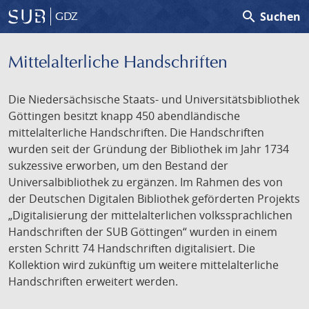
search
Suchen
GDZ
Mittelalterliche Handschriften
Die Niedersächsische Staats- und Universitätsbibliothek
Göttingen besitzt knapp 450 abendländische
mittelalterliche Handschriften. Die Handschriften
wurden seit der Gründung der Bibliothek im Jahr 1734
sukzessive erworben, um den Bestand der
Universalbibliothek zu ergänzen. Im Rahmen des von
der Deutschen Digitalen Bibliothek geförderten Projekts
„Digitalisierung der mittelalterlichen volkssprachlichen
Handschriften der SUB Göttingen“ wurden in einem
ersten Schritt 74 Handschriften digitalisiert. Die
Kollektion wird zukünftig um weitere mittelalterliche
Handschriften erweitert werden.