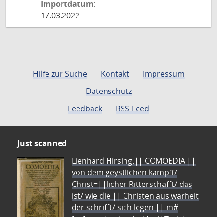
Importdatum:
17.03.2022
Hilfe zur Suche
Kontakt
Impressum
Datenschutz
Feedback
RSS-Feed
Just scanned
Lienhard Hirsing.|| COMOEDIA ||
von dem geystlichen kampff/
Christ=||licher Ritterschafft/ das
ist/ wie die || Christen aus warheit
der schrifft/ sich legen || m#