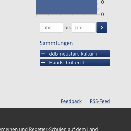
0
0
1474
1475
keyboard_arrow_right
bis
Suche
einschränke
Sammlungen
remove
ddb_neustart_kultur
1
remove
Handschriften
1
Feedback
RSS-Feed
emeinen und Repetier-Schulen auf dem Land