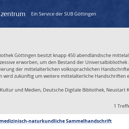
gszentrum
Ein Service der SUB Göttingen
liothek Göttingen besitzt knapp 450 abendländische mittela
ukzessive erworben, um den Bestand der Universalbibliothe
lisierung der mittelalterlichen volkssprachlichen Handschri
ion wird zukünftig um weitere mittelalterliche Handschriften
ultur und Medien, Deutsche Digitale Bibliothek, Neustart 
1 Treff
sch-medizinisch-naturkundliche Sammelhandschrift