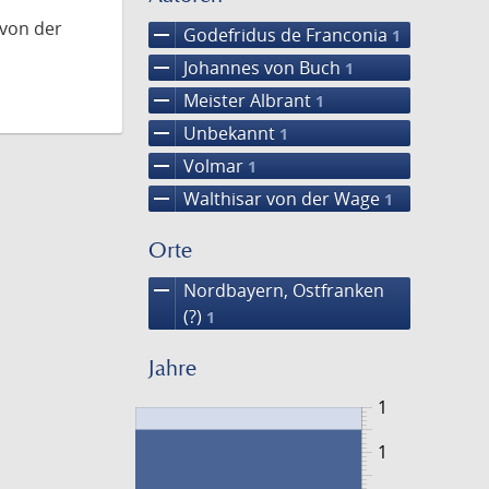
 von der
remove
Godefridus de Franconia
1
remove
Johannes von Buch
1
remove
Meister Albrant
1
remove
Unbekannt
1
remove
Volmar
1
remove
Walthisar von der Wage
1
Orte
remove
Nordbayern, Ostfranken
(?)
1
Jahre
1
1