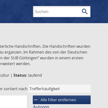
search
Suchen
lterliche Handschriften. Die Handschriften wurden
k zu ergänzen. Im Rahmen des von der Deutschen
ften der SUB Göttingen“ wurden in einem ersten
 erweitert werden.
Kultur |
Status:
laufend
er
sortiert nach
remove
Alle Filter entfernen
Autoren