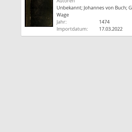
Autoren
Unbekannt; Johannes von Buch; Go
Wage
Jahr:
1474
Importdatum:
17.03.2022