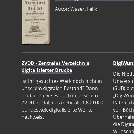
Autor: Waser, Felix
ZVDD - Zentrales Verzeichnis
DigiWun
digitalisierter Drucke
Die Nied
Ist Ihr gesuchtes Werk noch nicht in
Universit
unserem digitalen Bestand? Dann
(SUB) bie
probieren Sie es doch in unserem
„DigiWun
ZVDD Portal, das mehr als 1.600.000
Patenscha
bundesweit digitalisierte Werke
von Büch
nachweist.
Übernehm
die Digit
Wunschb