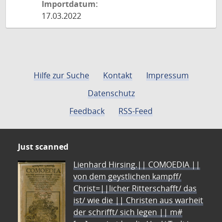
Importdatum:
17.03.2022
Hilfe zur Suche
Kontakt
Impressum
Datenschutz
Feedback
RSS-Feed
Just scanned
Lienhard Hirsing.|| COMOEDIA ||
von dem geystlichen kampff/
Christ=||licher Ritterschafft/ das
ist/ wie die || Christen aus warheit
der schrifft/ sich legen || m#