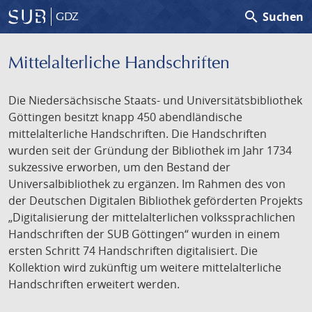
search
Suchen
GDZ
Mittelalterliche Handschriften
Die Niedersächsische Staats- und Universitätsbibliothek
Göttingen besitzt knapp 450 abendländische
mittelalterliche Handschriften. Die Handschriften
wurden seit der Gründung der Bibliothek im Jahr 1734
sukzessive erworben, um den Bestand der
Universalbibliothek zu ergänzen. Im Rahmen des von
der Deutschen Digitalen Bibliothek geförderten Projekts
„Digitalisierung der mittelalterlichen volkssprachlichen
Handschriften der SUB Göttingen“ wurden in einem
ersten Schritt 74 Handschriften digitalisiert. Die
Kollektion wird zukünftig um weitere mittelalterliche
Handschriften erweitert werden.