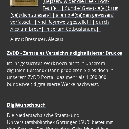
[ue]ssen/ wider die Heel/ Todt/
Teuffel || Sünde/ Gesetz #[et]c̃ tr#
[oe]stlich zulesen/|| allen bl#[oe]den gewissen/
vorfasset || vnd Reymweis gestellet || durch
Alexium Bres=||nicerum Cotbusianum.||
Autor: Bresnicer, Alexius
ZVDD - Zentrales Verzeichnis digitalisierter Drucke
Ist Ihr gesuchtes Werk noch nicht in unserem
digitalen Bestand? Dann probieren Sie es doch in
unserem ZVDD Portal, das mehr als 1.600.000
bundesweit digitalisierte Werke nachweist.
DigiWunschbuch
Die Niedersächsische Staats- und
Universitätsbibliothek Göttingen (SUB) bietet mit