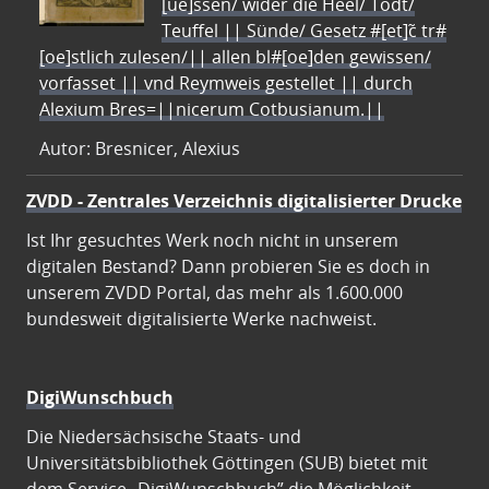
[ue]ssen/ wider die Heel/ Todt/
Teuffel || Sünde/ Gesetz #[et]c̃ tr#
[oe]stlich zulesen/|| allen bl#[oe]den gewissen/
vorfasset || vnd Reymweis gestellet || durch
Alexium Bres=||nicerum Cotbusianum.||
Autor: Bresnicer, Alexius
ZVDD - Zentrales Verzeichnis digitalisierter Drucke
Ist Ihr gesuchtes Werk noch nicht in unserem
digitalen Bestand? Dann probieren Sie es doch in
unserem ZVDD Portal, das mehr als 1.600.000
bundesweit digitalisierte Werke nachweist.
DigiWunschbuch
Die Niedersächsische Staats- und
Universitätsbibliothek Göttingen (SUB) bietet mit