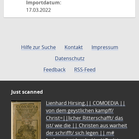
Importdatum:
17.03.2022
Hilfe zur Suche
Kontakt
Impressum
Datenschutz
Feedback
RSS-Feed
Just scanned
Lienhard Hirsing.|| COMOEDIA ||
von dem geystlichen kampff/
Christ=||licher Ritterschafft/ das
ist/ wie die || Christen aus warheit
der schrifft/ sich legen || m#