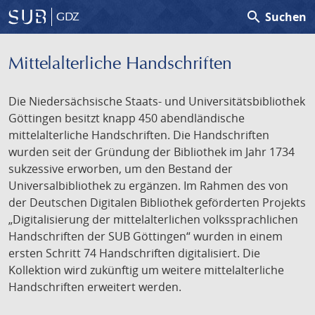
search
Suchen
GDZ
Mittelalterliche Handschriften
Die Niedersächsische Staats- und Universitätsbibliothek
Göttingen besitzt knapp 450 abendländische
mittelalterliche Handschriften. Die Handschriften
wurden seit der Gründung der Bibliothek im Jahr 1734
sukzessive erworben, um den Bestand der
Universalbibliothek zu ergänzen. Im Rahmen des von
der Deutschen Digitalen Bibliothek geförderten Projekts
„Digitalisierung der mittelalterlichen volkssprachlichen
Handschriften der SUB Göttingen“ wurden in einem
ersten Schritt 74 Handschriften digitalisiert. Die
Kollektion wird zukünftig um weitere mittelalterliche
Handschriften erweitert werden.