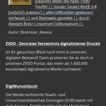
[ue]ssen/ wider die Heel/ Todt/
Teuffel || Sünde/ Gesetz #[et]c̃ tr#
[oe]stlich zulesen/|| allen bl#[oe]den gewissen/
vorfasset || vnd Reymweis gestellet || durch
Alexium Bres=||nicerum Cotbusianum.||
Autor: Bresnicer, Alexius
ZVDD - Zentrales Verzeichnis digitalisierter Drucke
Ist Ihr gesuchtes Werk noch nicht in unserem
digitalen Bestand? Dann probieren Sie es doch in
unserem ZVDD Portal, das mehr als 1.600.000
bundesweit digitalisierte Werke nachweist.
DigiWunschbuch
Die Niedersächsische Staats- und
Universitätsbibliothek Göttingen (SUB) bietet mit