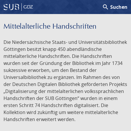
search
Suchen
GDZ
Mittelalterliche Handschriften
Die Niedersächsische Staats- und Universitätsbibliothek
Göttingen besitzt knapp 450 abendländische
mittelalterliche Handschriften. Die Handschriften
wurden seit der Gründung der Bibliothek im Jahr 1734
sukzessive erworben, um den Bestand der
Universalbibliothek zu ergänzen. Im Rahmen des von
der Deutschen Digitalen Bibliothek geförderten Projekts
„Digitalisierung der mittelalterlichen volkssprachlichen
Handschriften der SUB Göttingen“ wurden in einem
ersten Schritt 74 Handschriften digitalisiert. Die
Kollektion wird zukünftig um weitere mittelalterliche
Handschriften erweitert werden.