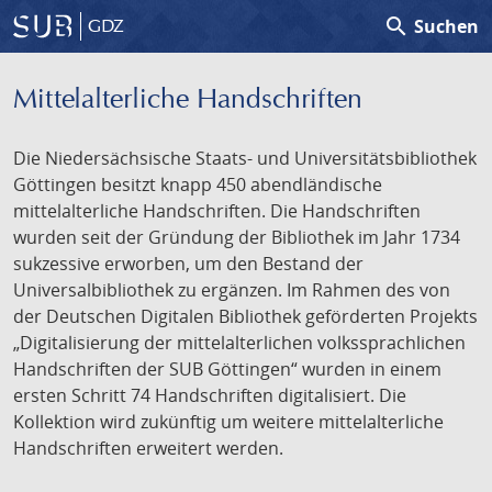
search
Suchen
GDZ
Mittelalterliche Handschriften
Die Niedersächsische Staats- und Universitätsbibliothek
Göttingen besitzt knapp 450 abendländische
mittelalterliche Handschriften. Die Handschriften
wurden seit der Gründung der Bibliothek im Jahr 1734
sukzessive erworben, um den Bestand der
Universalbibliothek zu ergänzen. Im Rahmen des von
der Deutschen Digitalen Bibliothek geförderten Projekts
„Digitalisierung der mittelalterlichen volkssprachlichen
Handschriften der SUB Göttingen“ wurden in einem
ersten Schritt 74 Handschriften digitalisiert. Die
Kollektion wird zukünftig um weitere mittelalterliche
Handschriften erweitert werden.