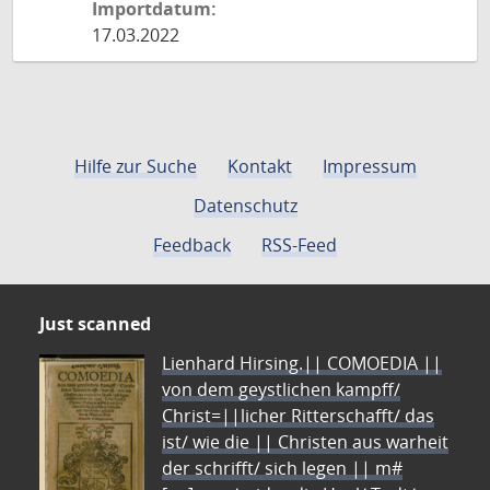
Importdatum:
17.03.2022
Hilfe zur Suche
Kontakt
Impressum
Datenschutz
Feedback
RSS-Feed
Just scanned
Lienhard Hirsing.|| COMOEDIA ||
von dem geystlichen kampff/
Christ=||licher Ritterschafft/ das
ist/ wie die || Christen aus warheit
der schrifft/ sich legen || m#