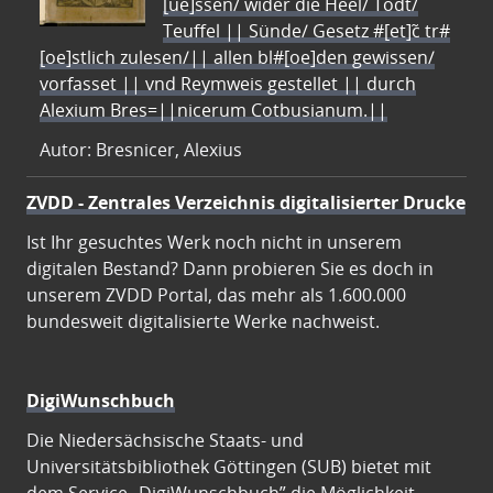
[ue]ssen/ wider die Heel/ Todt/
Teuffel || Sünde/ Gesetz #[et]c̃ tr#
[oe]stlich zulesen/|| allen bl#[oe]den gewissen/
vorfasset || vnd Reymweis gestellet || durch
Alexium Bres=||nicerum Cotbusianum.||
Autor: Bresnicer, Alexius
ZVDD - Zentrales Verzeichnis digitalisierter Drucke
Ist Ihr gesuchtes Werk noch nicht in unserem
digitalen Bestand? Dann probieren Sie es doch in
unserem ZVDD Portal, das mehr als 1.600.000
bundesweit digitalisierte Werke nachweist.
DigiWunschbuch
Die Niedersächsische Staats- und
Universitätsbibliothek Göttingen (SUB) bietet mit