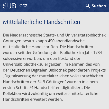
search
Suchen
GDZ
Mittelalterliche Handschriften
Die Niedersächsische Staats- und Universitätsbibliothek
Göttingen besitzt knapp 450 abendländische
mittelalterliche Handschriften. Die Handschriften
wurden seit der Gründung der Bibliothek im Jahr 1734
sukzessive erworben, um den Bestand der
Universalbibliothek zu ergänzen. Im Rahmen des von
der Deutschen Digitalen Bibliothek geförderten Projekts
„Digitalisierung der mittelalterlichen volkssprachlichen
Handschriften der SUB Göttingen“ wurden in einem
ersten Schritt 74 Handschriften digitalisiert. Die
Kollektion wird zukünftig um weitere mittelalterliche
Handschriften erweitert werden.