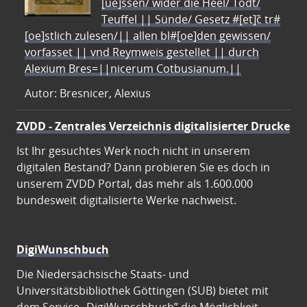
[ue]ssen/ wider die Heel/ Todt/
Teuffel || Sünde/ Gesetz #[et]c̃ tr#
[oe]stlich zulesen/|| allen bl#[oe]den gewissen/
vorfasset || vnd Reymweis gestellet || durch
Alexium Bres=||nicerum Cotbusianum.||
Autor: Bresnicer, Alexius
ZVDD - Zentrales Verzeichnis digitalisierter Drucke
Ist Ihr gesuchtes Werk noch nicht in unserem
digitalen Bestand? Dann probieren Sie es doch in
unserem ZVDD Portal, das mehr als 1.600.000
bundesweit digitalisierte Werke nachweist.
DigiWunschbuch
Die Niedersächsische Staats- und
Universitätsbibliothek Göttingen (SUB) bietet mit