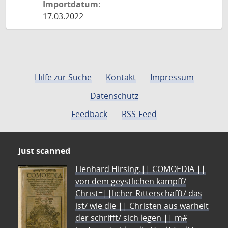
Importdatum:
17.03.2022
Hilfe zur Suche
Kontakt
Impressum
Datenschutz
Feedback
RSS-Feed
Just scanned
Lienhard Hirsing.|| COMOEDIA ||
von dem geystlichen kampff/
Christ=||licher Ritterschafft/ das
ist/ wie die || Christen aus warheit
der schrifft/ sich legen || m#