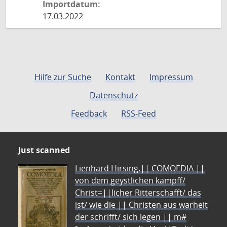
Importdatum:
17.03.2022
Hilfe zur Suche
Kontakt
Impressum
Datenschutz
Feedback
RSS-Feed
Just scanned
Lienhard Hirsing.|| COMOEDIA ||
von dem geystlichen kampff/
Christ=||licher Ritterschafft/ das
ist/ wie die || Christen aus warheit
der schrifft/ sich legen || m#