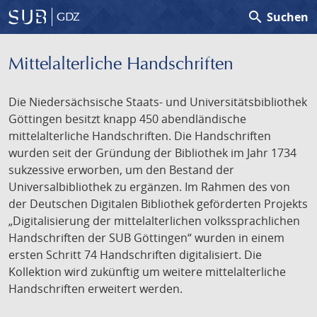
search
Suchen
GDZ
Mittelalterliche Handschriften
Die Niedersächsische Staats- und Universitätsbibliothek
Göttingen besitzt knapp 450 abendländische
mittelalterliche Handschriften. Die Handschriften
wurden seit der Gründung der Bibliothek im Jahr 1734
sukzessive erworben, um den Bestand der
Universalbibliothek zu ergänzen. Im Rahmen des von
der Deutschen Digitalen Bibliothek geförderten Projekts
„Digitalisierung der mittelalterlichen volkssprachlichen
Handschriften der SUB Göttingen“ wurden in einem
ersten Schritt 74 Handschriften digitalisiert. Die
Kollektion wird zukünftig um weitere mittelalterliche
Handschriften erweitert werden.