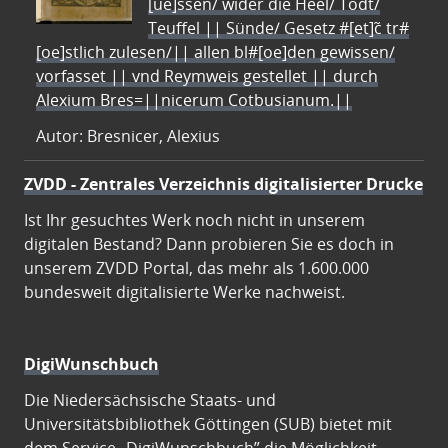
[ue]ssen/ wider die Heel/ Todt/
Teuffel || Sünde/ Gesetz #[et]c̃ tr#
[oe]stlich zulesen/|| allen bl#[oe]den gewissen/
vorfasset || vnd Reymweis gestellet || durch
Alexium Bres=||nicerum Cotbusianum.||
Autor: Bresnicer, Alexius
ZVDD - Zentrales Verzeichnis digitalisierter Drucke
Ist Ihr gesuchtes Werk noch nicht in unserem
digitalen Bestand? Dann probieren Sie es doch in
unserem ZVDD Portal, das mehr als 1.600.000
bundesweit digitalisierte Werke nachweist.
DigiWunschbuch
Die Niedersächsische Staats- und
Universitätsbibliothek Göttingen (SUB) bietet mit