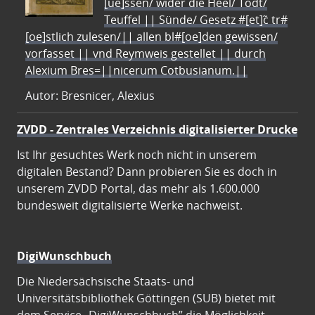
[ue]ssen/ wider die Heel/ Todt/
Teuffel || Sünde/ Gesetz #[et]c̃ tr#
[oe]stlich zulesen/|| allen bl#[oe]den gewissen/
vorfasset || vnd Reymweis gestellet || durch
Alexium Bres=||nicerum Cotbusianum.||
Autor: Bresnicer, Alexius
ZVDD - Zentrales Verzeichnis digitalisierter Drucke
Ist Ihr gesuchtes Werk noch nicht in unserem
digitalen Bestand? Dann probieren Sie es doch in
unserem ZVDD Portal, das mehr als 1.600.000
bundesweit digitalisierte Werke nachweist.
DigiWunschbuch
Die Niedersächsische Staats- und
Universitätsbibliothek Göttingen (SUB) bietet mit