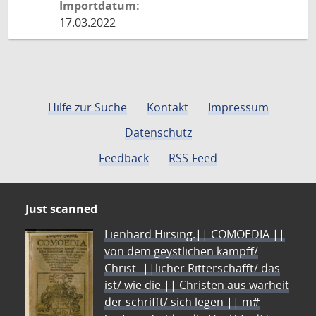
Importdatum:
17.03.2022
Hilfe zur Suche
Kontakt
Impressum
Datenschutz
Feedback
RSS-Feed
Just scanned
Lienhard Hirsing.|| COMOEDIA ||
von dem geystlichen kampff/
Christ=||licher Ritterschafft/ das
ist/ wie die || Christen aus warheit
der schrifft/ sich legen || m#