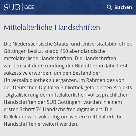
search
Suchen
GDZ
Mittelalterliche Handschriften
Die Niedersächsische Staats- und Universitätsbibliothek
Göttingen besitzt knapp 450 abendländische
mittelalterliche Handschriften. Die Handschriften
wurden seit der Gründung der Bibliothek im Jahr 1734
sukzessive erworben, um den Bestand der
Universalbibliothek zu ergänzen. Im Rahmen des von
der Deutschen Digitalen Bibliothek geförderten Projekts
„Digitalisierung der mittelalterlichen volkssprachlichen
Handschriften der SUB Göttingen“ wurden in einem
ersten Schritt 74 Handschriften digitalisiert. Die
Kollektion wird zukünftig um weitere mittelalterliche
Handschriften erweitert werden.