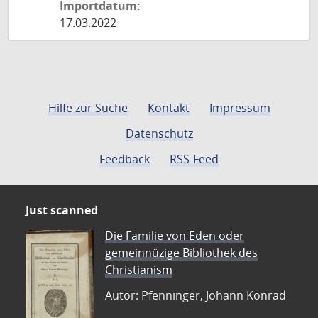
Importdatum:
17.03.2022
Hilfe zur Suche
Kontakt
Impressum
Datenschutz
Feedback
RSS-Feed
Just scanned
Die Familie von Eden oder
gemeinnüzige Bibliothek des
Christianism
Autor: Pfenninger, Johann Konrad