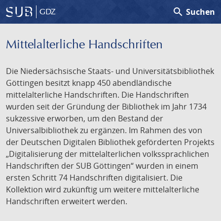
search
Suchen
GDZ
Mittelalterliche Handschriften
Die Niedersächsische Staats- und Universitätsbibliothek
Göttingen besitzt knapp 450 abendländische
mittelalterliche Handschriften. Die Handschriften
wurden seit der Gründung der Bibliothek im Jahr 1734
sukzessive erworben, um den Bestand der
Universalbibliothek zu ergänzen. Im Rahmen des von
der Deutschen Digitalen Bibliothek geförderten Projekts
„Digitalisierung der mittelalterlichen volkssprachlichen
Handschriften der SUB Göttingen“ wurden in einem
ersten Schritt 74 Handschriften digitalisiert. Die
Kollektion wird zukünftig um weitere mittelalterliche
Handschriften erweitert werden.