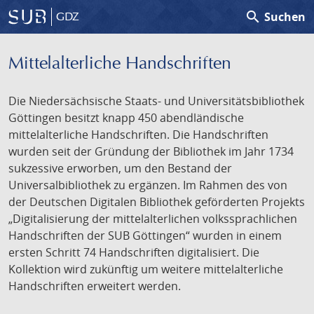
search
Suchen
GDZ
Mittelalterliche Handschriften
Die Niedersächsische Staats- und Universitätsbibliothek
Göttingen besitzt knapp 450 abendländische
mittelalterliche Handschriften. Die Handschriften
wurden seit der Gründung der Bibliothek im Jahr 1734
sukzessive erworben, um den Bestand der
Universalbibliothek zu ergänzen. Im Rahmen des von
der Deutschen Digitalen Bibliothek geförderten Projekts
„Digitalisierung der mittelalterlichen volkssprachlichen
Handschriften der SUB Göttingen“ wurden in einem
ersten Schritt 74 Handschriften digitalisiert. Die
Kollektion wird zukünftig um weitere mittelalterliche
Handschriften erweitert werden.