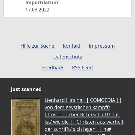
Importdatum:
17.03.2022
Hilfe zur Suche
Kontakt
Impressum
Datenschutz
Feedback
RSS-Feed
Just scanned
Lienhard Hirsing.|| COMOEDIA ||
von dem geystlichen kampff/
Christ=||licher Ritterschafft/ das
ist/ wie die || Christen aus warheit
der schrifft/ sich legen || m#