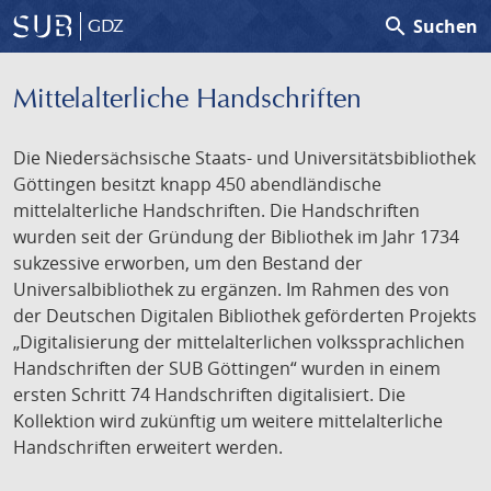
search
Suchen
GDZ
Mittelalterliche Handschriften
Die Niedersächsische Staats- und Universitätsbibliothek
Göttingen besitzt knapp 450 abendländische
mittelalterliche Handschriften. Die Handschriften
wurden seit der Gründung der Bibliothek im Jahr 1734
sukzessive erworben, um den Bestand der
Universalbibliothek zu ergänzen. Im Rahmen des von
der Deutschen Digitalen Bibliothek geförderten Projekts
„Digitalisierung der mittelalterlichen volkssprachlichen
Handschriften der SUB Göttingen“ wurden in einem
ersten Schritt 74 Handschriften digitalisiert. Die
Kollektion wird zukünftig um weitere mittelalterliche
Handschriften erweitert werden.