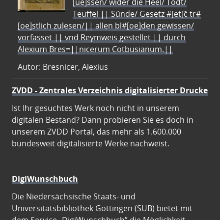
[ue]ssen/ wider die Heel/ Todt/
Teuffel || Sünde/ Gesetz #[et]c̃ tr#
[oe]stlich zulesen/|| allen bl#[oe]den gewissen/
vorfasset || vnd Reymweis gestellet || durch
Alexium Bres=||nicerum Cotbusianum.||
Autor: Bresnicer, Alexius
ZVDD - Zentrales Verzeichnis digitalisierter Drucke
Ist Ihr gesuchtes Werk noch nicht in unserem
digitalen Bestand? Dann probieren Sie es doch in
unserem ZVDD Portal, das mehr als 1.600.000
bundesweit digitalisierte Werke nachweist.
DigiWunschbuch
Die Niedersächsische Staats- und
Universitätsbibliothek Göttingen (SUB) bietet mit