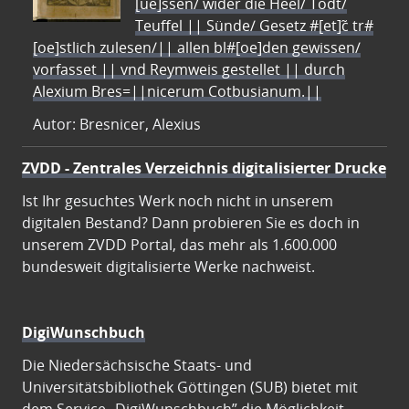
[ue]ssen/ wider die Heel/ Todt/
Teuffel || Sünde/ Gesetz #[et]c̃ tr#
[oe]stlich zulesen/|| allen bl#[oe]den gewissen/
vorfasset || vnd Reymweis gestellet || durch
Alexium Bres=||nicerum Cotbusianum.||
Autor: Bresnicer, Alexius
ZVDD - Zentrales Verzeichnis digitalisierter Drucke
Ist Ihr gesuchtes Werk noch nicht in unserem
digitalen Bestand? Dann probieren Sie es doch in
unserem ZVDD Portal, das mehr als 1.600.000
bundesweit digitalisierte Werke nachweist.
DigiWunschbuch
Die Niedersächsische Staats- und
Universitätsbibliothek Göttingen (SUB) bietet mit