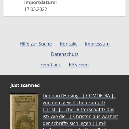
Importdatum:
17.03.2022
Hilfe zur Suche
Kontakt
Impressum
Datenschutz
Feedback
RSS-Feed
Just scanned
Lienhard Hirsing.|| COMOEDIA ||
von dem geystlichen kampff/
Christ=||licher Ritterschafft/ das
ist/ wie die || Christen aus warheit
der schrifft/ sich legen || m#