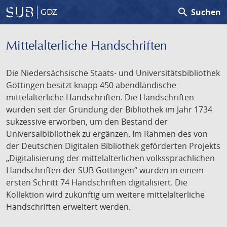
search
Suchen
GDZ
Mittelalterliche Handschriften
Die Niedersächsische Staats- und Universitätsbibliothek
Göttingen besitzt knapp 450 abendländische
mittelalterliche Handschriften. Die Handschriften
wurden seit der Gründung der Bibliothek im Jahr 1734
sukzessive erworben, um den Bestand der
Universalbibliothek zu ergänzen. Im Rahmen des von
der Deutschen Digitalen Bibliothek geförderten Projekts
„Digitalisierung der mittelalterlichen volkssprachlichen
Handschriften der SUB Göttingen“ wurden in einem
ersten Schritt 74 Handschriften digitalisiert. Die
Kollektion wird zukünftig um weitere mittelalterliche
Handschriften erweitert werden.