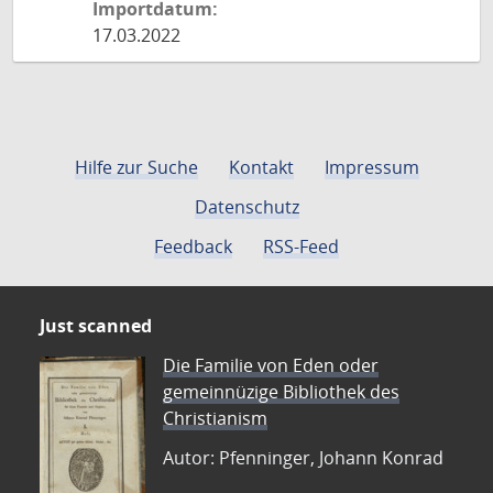
Importdatum:
17.03.2022
Hilfe zur Suche
Kontakt
Impressum
Datenschutz
Feedback
RSS-Feed
Just scanned
Die Familie von Eden oder
gemeinnüzige Bibliothek des
Christianism
Autor: Pfenninger, Johann Konrad