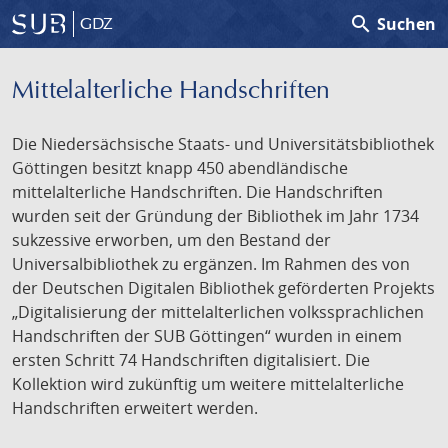
search
Suchen
GDZ
Mittelalterliche Handschriften
Die Niedersächsische Staats- und Universitätsbibliothek
Göttingen besitzt knapp 450 abendländische
mittelalterliche Handschriften. Die Handschriften
wurden seit der Gründung der Bibliothek im Jahr 1734
sukzessive erworben, um den Bestand der
Universalbibliothek zu ergänzen. Im Rahmen des von
der Deutschen Digitalen Bibliothek geförderten Projekts
„Digitalisierung der mittelalterlichen volkssprachlichen
Handschriften der SUB Göttingen“ wurden in einem
ersten Schritt 74 Handschriften digitalisiert. Die
Kollektion wird zukünftig um weitere mittelalterliche
Handschriften erweitert werden.