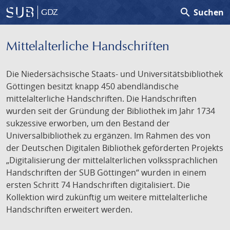
search
Suchen
GDZ
Mittelalterliche Handschriften
Die Niedersächsische Staats- und Universitätsbibliothek
Göttingen besitzt knapp 450 abendländische
mittelalterliche Handschriften. Die Handschriften
wurden seit der Gründung der Bibliothek im Jahr 1734
sukzessive erworben, um den Bestand der
Universalbibliothek zu ergänzen. Im Rahmen des von
der Deutschen Digitalen Bibliothek geförderten Projekts
„Digitalisierung der mittelalterlichen volkssprachlichen
Handschriften der SUB Göttingen“ wurden in einem
ersten Schritt 74 Handschriften digitalisiert. Die
Kollektion wird zukünftig um weitere mittelalterliche
Handschriften erweitert werden.