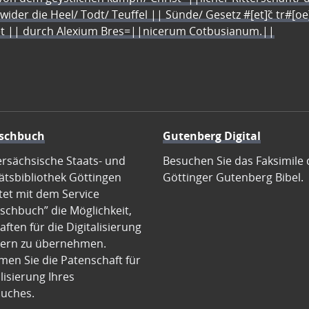
 wider die Heel/ Todt/ Teuffel || Sünde/ Gesetz #[et]c̃ tr#[o
let || durch Alexium Bres=||nicerum Cotbusianum.||
schbuch
Gutenberg Digital
ersächsische Staats- und
Besuchen Sie das Faksimile 
ätsbibliothek Göttingen
Göttinger Gutenberg Bibel.
tet mit dem Service
schbuch” die Möglichkeit,
ften für die Digitalisierung
ern zu übernehmen.
en Sie die Patenschaft für
alisierung Ihres
uches.