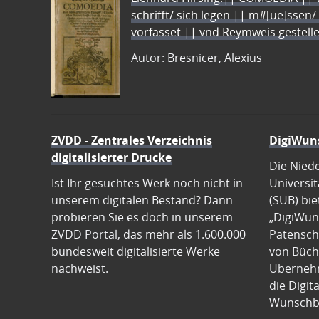
schrifft/ sich legen || m#[ue]ssen/
vorfasset || vnd Reymweis gestel
Autor: Bresnicer, Alexius
ZVDD - Zentrales Verzeichnis
DigiWun
digitalisierter Drucke
Die Nied
Ist Ihr gesuchtes Werk noch nicht in
Universit
unserem digitalen Bestand? Dann
(SUB) bie
probieren Sie es doch in unserem
„DigiWun
ZVDD Portal, das mehr als 1.600.000
Patenscha
bundesweit digitalisierte Werke
von Büch
nachweist.
Übernehm
die Digit
Wunschb