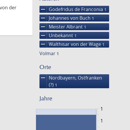
 von der
remove
Godefridus de Franconia
1
remove
Johannes von Buch
1
remove
Meister Albrant
1
remove
Unbekannt
1
remove
Walthisar von der Wage
1
Volmar
1
Orte
remove
Nordbayern, Ostfranken
(?)
1
Jahre
1
1