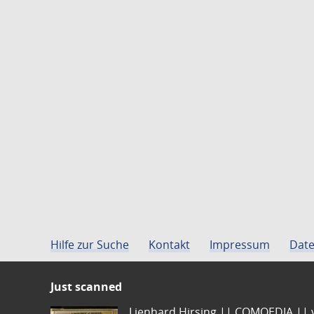
Hilfe zur Suche
Kontakt
Impressum
Date
Just scanned
Lienhard Hirsing.|| COMOEDIA || vo