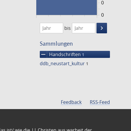
0
0
1474
1475
keyboard_arrow_right
bis
Suche
einschränke
Sammlungen
remove
Handschriften
1
ddb_neustart_kultur
1
Feedback
RSS-Feed
s ist/ wie die || Christen aus warheit der