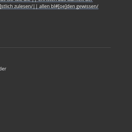
e]stlich zulesen/|| allen bl#[oe]den gewissen/
der