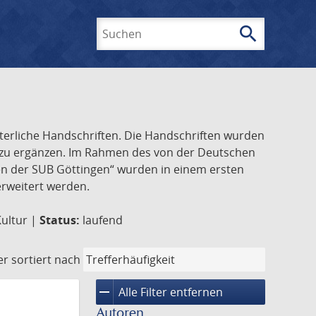
search
Suchen
lterliche Handschriften. Die Handschriften wurden
k zu ergänzen. Im Rahmen des von der Deutschen
ften der SUB Göttingen“ wurden in einem ersten
 erweitert werden.
Kultur |
Status:
laufend
er
sortiert nach
remove
Alle Filter entfernen
Autoren