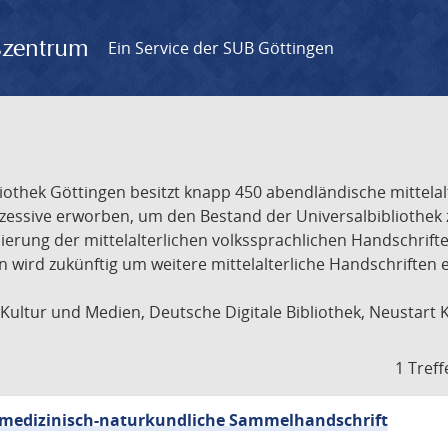
gszentrum
Ein Service der SUB Göttingen
liothek Göttingen besitzt knapp 450 abendländische mittela
ukzessive erworben, um den Bestand der Universalbibliothe
lisierung der mittelalterlichen volkssprachlichen Handschri
ion wird zukünftig um weitere mittelalterliche Handschriften
ultur und Medien, Deutsche Digitale Bibliothek, Neustart 
1 Treff
sch-medizinisch-naturkundliche Sammelhandschrift