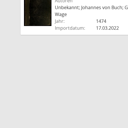
Autoren
Unbekannt; Johannes von Buch; Go
Wage
Jahr:
1474
Importdatum:
17.03.2022