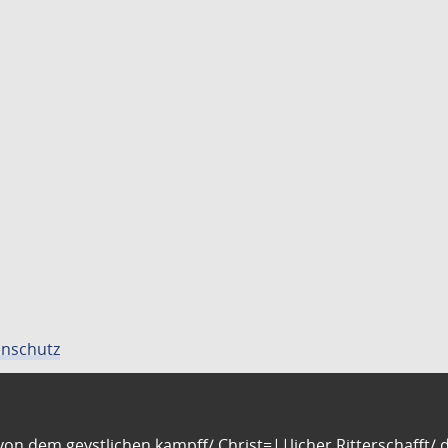
nschutz
n dem geystlichen kampff/ Christ=||licher Ritterschafft/ da