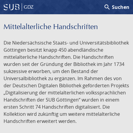
search
Suchen
GDZ
Mittelalterliche Handschriften
Die Niedersächsische Staats- und Universitätsbibliothek
Göttingen besitzt knapp 450 abendländische
mittelalterliche Handschriften. Die Handschriften
wurden seit der Gründung der Bibliothek im Jahr 1734
sukzessive erworben, um den Bestand der
Universalbibliothek zu ergänzen. Im Rahmen des von
der Deutschen Digitalen Bibliothek geförderten Projekts
„Digitalisierung der mittelalterlichen volkssprachlichen
Handschriften der SUB Göttingen“ wurden in einem
ersten Schritt 74 Handschriften digitalisiert. Die
Kollektion wird zukünftig um weitere mittelalterliche
Handschriften erweitert werden.