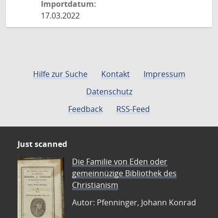
Importdatum:
17.03.2022
Hilfe zur Suche
Kontakt
Impressum
Datenschutz
Feedback
RSS-Feed
Just scanned
Die Familie von Eden oder
gemeinnüzige Bibliothek des
Christianism
Autor: Pfenninger, Johann Konrad