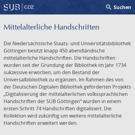
search
Suchen
GDZ
Mittelalterliche Handschriften
Die Niedersächsische Staats- und Universitätsbibliothek
Göttingen besitzt knapp 450 abendländische
mittelalterliche Handschriften. Die Handschriften
wurden seit der Gründung der Bibliothek im Jahr 1734
sukzessive erworben, um den Bestand der
Universalbibliothek zu ergänzen. Im Rahmen des von
der Deutschen Digitalen Bibliothek geförderten Projekts
„Digitalisierung der mittelalterlichen volkssprachlichen
Handschriften der SUB Göttingen“ wurden in einem
ersten Schritt 74 Handschriften digitalisiert. Die
Kollektion wird zukünftig um weitere mittelalterliche
Handschriften erweitert werden.