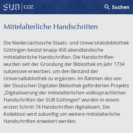
search
Suchen
GDZ
Mittelalterliche Handschriften
Die Niedersächsische Staats- und Universitätsbibliothek
Göttingen besitzt knapp 450 abendländische
mittelalterliche Handschriften. Die Handschriften
wurden seit der Gründung der Bibliothek im Jahr 1734
sukzessive erworben, um den Bestand der
Universalbibliothek zu ergänzen. Im Rahmen des von
der Deutschen Digitalen Bibliothek geförderten Projekts
„Digitalisierung der mittelalterlichen volkssprachlichen
Handschriften der SUB Göttingen“ wurden in einem
ersten Schritt 74 Handschriften digitalisiert. Die
Kollektion wird zukünftig um weitere mittelalterliche
Handschriften erweitert werden.