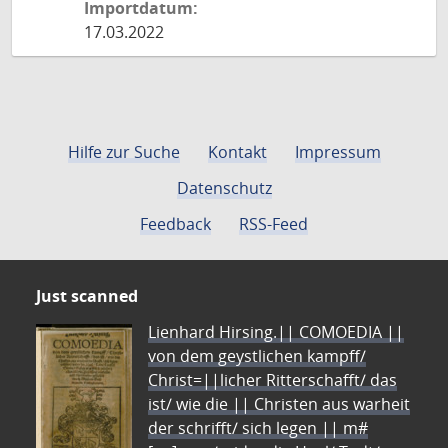
Importdatum:
17.03.2022
Hilfe zur Suche
Kontakt
Impressum
Datenschutz
Feedback
RSS-Feed
Just scanned
Lienhard Hirsing.|| COMOEDIA ||
von dem geystlichen kampff/
Christ=||licher Ritterschafft/ das
ist/ wie die || Christen aus warheit
der schrifft/ sich legen || m#