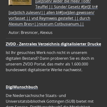
[ue]ssen/ wider die Heel/ Todt/
Teuffel || Sünde/ Gesetz #[et]c̃ tr#
[oe]stlich zulesen/|| allen bl#[oe]den gewissen/
vorfasset || vnd Reymweis gestellet || durch
Alexium Bres=||nicerum Cotbusianum.||
Autor: Bresnicer, Alexius
ZVDD - Zentrales Verzeichnis digitalisierter Drucke
Ist Ihr gesuchtes Werk noch nicht in unserem
digitalen Bestand? Dann probieren Sie es doch in
unserem ZVDD Portal, das mehr als 1.600.000
bundesweit digitalisierte Werke nachweist.
DigiWunschbuch
Die Niedersächsische Staats- und
Universitätsbibliothek Göttingen (SUB) bietet mit