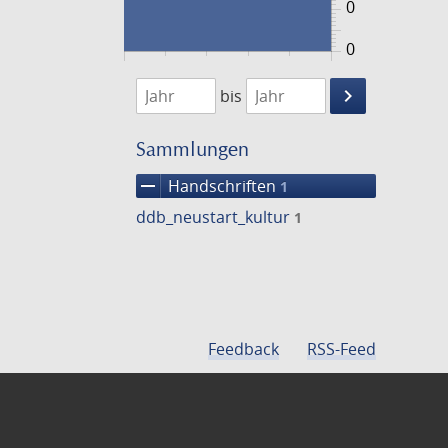
0
0
1474
1475
keyboard_arrow_right
bis
Suche
einschränke
Sammlungen
remove
Handschriften
1
ddb_neustart_kultur
1
Feedback
RSS-Feed