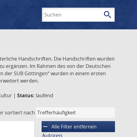
search
Suchen
lterliche Handschriften. Die Handschriften wurden
k zu ergänzen. Im Rahmen des von der Deutschen
ften der SUB Göttingen“ wurden in einem ersten
 erweitert werden.
Kultur |
Status:
laufend
er
sortiert nach
remove
Alle Filter entfernen
Autoren