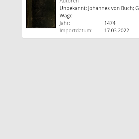
Autoren
Unbekannt; Johannes von Buch; Go
Wage
Jahr:
1474
Importdatum:
17.03.2022