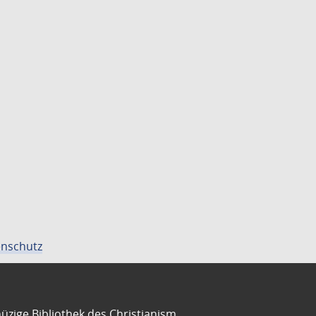
nschutz
üzige Bibliothek des Christianism