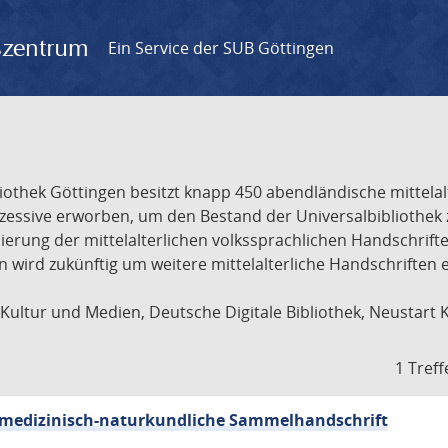
gszentrum
Ein Service der SUB Göttingen
liothek Göttingen besitzt knapp 450 abendländische mittela
ukzessive erworben, um den Bestand der Universalbibliothe
lisierung der mittelalterlichen volkssprachlichen Handschri
ion wird zukünftig um weitere mittelalterliche Handschriften
ultur und Medien, Deutsche Digitale Bibliothek, Neustart 
1 Treff
sch-medizinisch-naturkundliche Sammelhandschrift