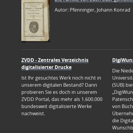
Autor: Pfenninger, Johann Konrad
ZVDD - Zentrales Verzeichnis
DigiWun
digitalisierter Drucke
Die Nied
Ist Ihr gesuchtes Werk noch nicht in
Universit
unserem digitalen Bestand? Dann
(SUB) bie
probieren Sie es doch in unserem
„DigiWun
ZVDD Portal, das mehr als 1.600.000
Patenscha
bundesweit digitalisierte Werke
von Büch
nachweist.
Übernehm
die Digit
Wunschb