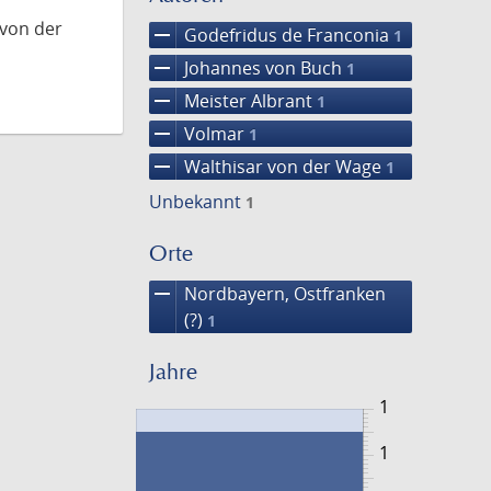
 von der
remove
Godefridus de Franconia
1
remove
Johannes von Buch
1
remove
Meister Albrant
1
remove
Volmar
1
remove
Walthisar von der Wage
1
Unbekannt
1
Orte
remove
Nordbayern, Ostfranken
(?)
1
Jahre
1
1