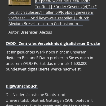
[ue]ssen/ wider die Heel/ Todt/
Teuffel || Sünde/ Gesetz #[et]c̃ tr#
[oe]stlich zulesen/|| allen bl#[oe]den gewissen/
vorfasset || vnd Reymweis gestellet || durch
Alexium Bres=||nicerum Cotbusianum.||
Autor: Bresnicer, Alexius
ZVDD - Zentrales Verzeichnis digitalisierter Drucke
Ist Ihr gesuchtes Werk noch nicht in unserem
digitalen Bestand? Dann probieren Sie es doch in
unserem ZVDD Portal, das mehr als 1.600.000
bundesweit digitalisierte Werke nachweist.
DigiWunschbuch
Die Niedersächsische Staats- und
Universitätsbibliothek Göttingen (SUB) bietet mit