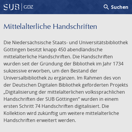
search
Suchen
GDZ
Mittelalterliche Handschriften
Die Niedersächsische Staats- und Universitätsbibliothek
Göttingen besitzt knapp 450 abendländische
mittelalterliche Handschriften. Die Handschriften
wurden seit der Gründung der Bibliothek im Jahr 1734
sukzessive erworben, um den Bestand der
Universalbibliothek zu ergänzen. Im Rahmen des von
der Deutschen Digitalen Bibliothek geförderten Projekts
„Digitalisierung der mittelalterlichen volkssprachlichen
Handschriften der SUB Göttingen“ wurden in einem
ersten Schritt 74 Handschriften digitalisiert. Die
Kollektion wird zukünftig um weitere mittelalterliche
Handschriften erweitert werden.