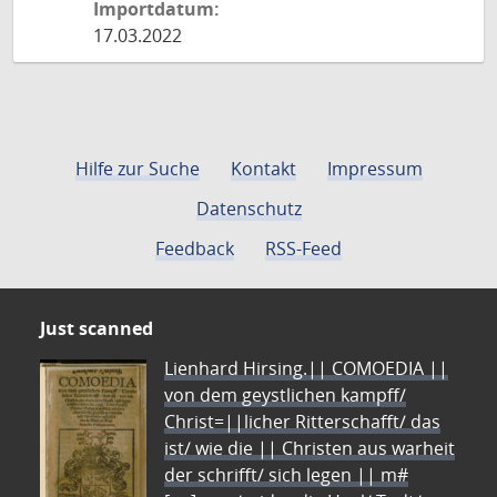
Importdatum:
17.03.2022
Hilfe zur Suche
Kontakt
Impressum
Datenschutz
Feedback
RSS-Feed
Just scanned
Lienhard Hirsing.|| COMOEDIA ||
von dem geystlichen kampff/
Christ=||licher Ritterschafft/ das
ist/ wie die || Christen aus warheit
der schrifft/ sich legen || m#