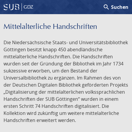
search
Suchen
GDZ
Mittelalterliche Handschriften
Die Niedersächsische Staats- und Universitätsbibliothek
Göttingen besitzt knapp 450 abendländische
mittelalterliche Handschriften. Die Handschriften
wurden seit der Gründung der Bibliothek im Jahr 1734
sukzessive erworben, um den Bestand der
Universalbibliothek zu ergänzen. Im Rahmen des von
der Deutschen Digitalen Bibliothek geförderten Projekts
„Digitalisierung der mittelalterlichen volkssprachlichen
Handschriften der SUB Göttingen“ wurden in einem
ersten Schritt 74 Handschriften digitalisiert. Die
Kollektion wird zukünftig um weitere mittelalterliche
Handschriften erweitert werden.