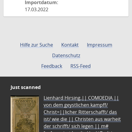
Importdatum:
17.03.2022
Hilfe zur Suche
Kontakt
Impressum
Datenschutz
Feedback
RSS-Feed
Just scanned
Lienhard Hirsing.|| COMOEDIA ||
von dem geystlichen kampff/
Christ=||licher Ritterschafft/ das
ist/ wie die || Christen aus warheit
der schrifft/ sich legen || m#