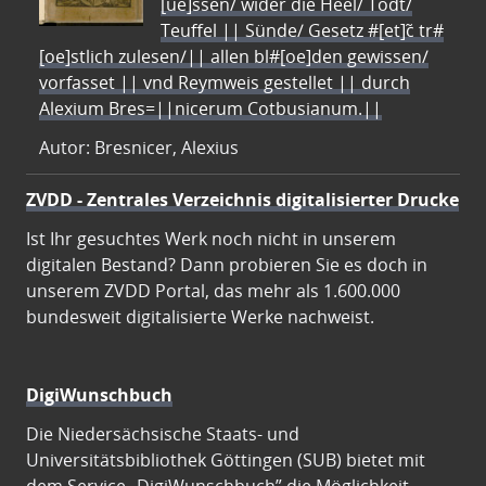
[ue]ssen/ wider die Heel/ Todt/
Teuffel || Sünde/ Gesetz #[et]c̃ tr#
[oe]stlich zulesen/|| allen bl#[oe]den gewissen/
vorfasset || vnd Reymweis gestellet || durch
Alexium Bres=||nicerum Cotbusianum.||
Autor: Bresnicer, Alexius
ZVDD - Zentrales Verzeichnis digitalisierter Drucke
Ist Ihr gesuchtes Werk noch nicht in unserem
digitalen Bestand? Dann probieren Sie es doch in
unserem ZVDD Portal, das mehr als 1.600.000
bundesweit digitalisierte Werke nachweist.
DigiWunschbuch
Die Niedersächsische Staats- und
Universitätsbibliothek Göttingen (SUB) bietet mit