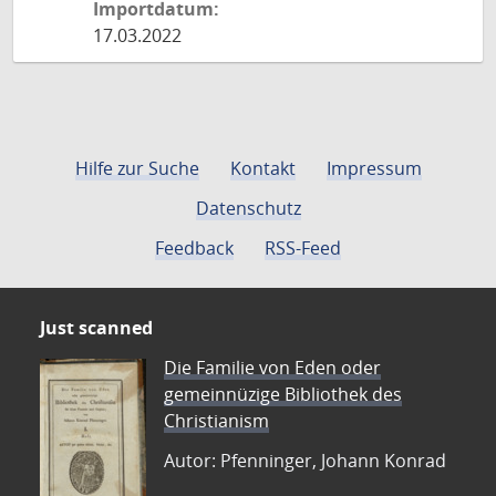
Importdatum:
17.03.2022
Hilfe zur Suche
Kontakt
Impressum
Datenschutz
Feedback
RSS-Feed
Just scanned
Die Familie von Eden oder
gemeinnüzige Bibliothek des
Christianism
Autor: Pfenninger, Johann Konrad