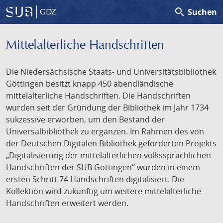
search
Suchen
GDZ
Mittelalterliche Handschriften
Die Niedersächsische Staats- und Universitätsbibliothek
Göttingen besitzt knapp 450 abendländische
mittelalterliche Handschriften. Die Handschriften
wurden seit der Gründung der Bibliothek im Jahr 1734
sukzessive erworben, um den Bestand der
Universalbibliothek zu ergänzen. Im Rahmen des von
der Deutschen Digitalen Bibliothek geförderten Projekts
„Digitalisierung der mittelalterlichen volkssprachlichen
Handschriften der SUB Göttingen“ wurden in einem
ersten Schritt 74 Handschriften digitalisiert. Die
Kollektion wird zukünftig um weitere mittelalterliche
Handschriften erweitert werden.