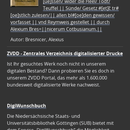
[ue]ssen/ wider die Heel/ Todt/
Teuffel || Sünde/ Gesetz #[et]c̃ tr#
[oe]stlich zulesen/|| allen bl#[oe]den gewissen/
vorfasset || vnd Reymweis gestellet || durch
Alexium Bres=||nicerum Cotbusianum.||
Autor: Bresnicer, Alexius
ZVDD - Zentrales Verzeichnis digitalisierter Drucke
Ist Ihr gesuchtes Werk noch nicht in unserem
digitalen Bestand? Dann probieren Sie es doch in
unserem ZVDD Portal, das mehr als 1.600.000
bundesweit digitalisierte Werke nachweist.
DigiWunschbuch
Die Niedersächsische Staats- und
Universitätsbibliothek Göttingen (SUB) bietet mit