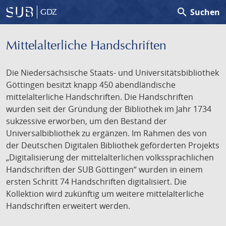
search
Suchen
GDZ
Mittelalterliche Handschriften
Die Niedersächsische Staats- und Universitätsbibliothek
Göttingen besitzt knapp 450 abendländische
mittelalterliche Handschriften. Die Handschriften
wurden seit der Gründung der Bibliothek im Jahr 1734
sukzessive erworben, um den Bestand der
Universalbibliothek zu ergänzen. Im Rahmen des von
der Deutschen Digitalen Bibliothek geförderten Projekts
„Digitalisierung der mittelalterlichen volkssprachlichen
Handschriften der SUB Göttingen“ wurden in einem
ersten Schritt 74 Handschriften digitalisiert. Die
Kollektion wird zukünftig um weitere mittelalterliche
Handschriften erweitert werden.