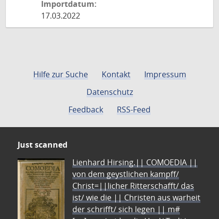
Importdatum:
17.03.2022
Hilfe zur Suche
Kontakt
Impressum
Datenschutz
Feedback
RSS-Feed
Just scanned
Lienhard Hirsing.|| COMOEDIA ||
von dem geystlichen kampff/
Christ=||licher Ritterschafft/ das
ist/ wie die || Christen aus warheit
der schrifft/ sich legen || m#