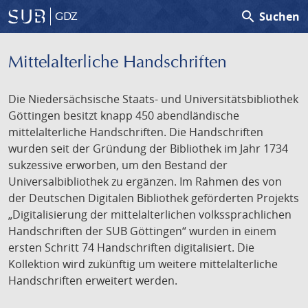
search
Suchen
GDZ
Mittelalterliche Handschriften
Die Niedersächsische Staats- und Universitätsbibliothek
Göttingen besitzt knapp 450 abendländische
mittelalterliche Handschriften. Die Handschriften
wurden seit der Gründung der Bibliothek im Jahr 1734
sukzessive erworben, um den Bestand der
Universalbibliothek zu ergänzen. Im Rahmen des von
der Deutschen Digitalen Bibliothek geförderten Projekts
„Digitalisierung der mittelalterlichen volkssprachlichen
Handschriften der SUB Göttingen“ wurden in einem
ersten Schritt 74 Handschriften digitalisiert. Die
Kollektion wird zukünftig um weitere mittelalterliche
Handschriften erweitert werden.