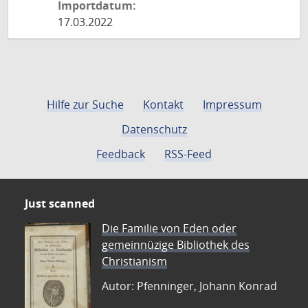
Importdatum:
17.03.2022
Hilfe zur Suche
Kontakt
Impressum
Datenschutz
Feedback
RSS-Feed
Just scanned
Die Familie von Eden oder
gemeinnüzige Bibliothek des
Christianism
Autor: Pfenninger, Johann Konrad