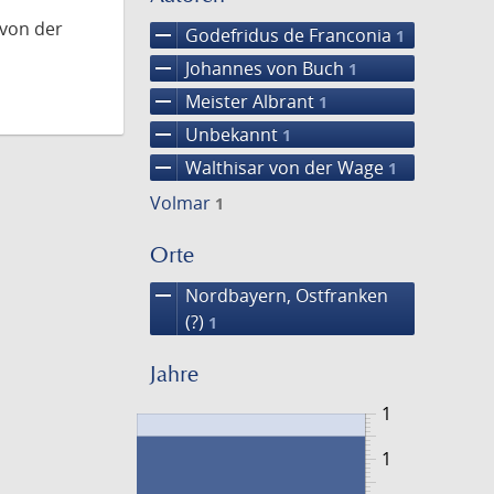
 von der
remove
Godefridus de Franconia
1
remove
Johannes von Buch
1
remove
Meister Albrant
1
remove
Unbekannt
1
remove
Walthisar von der Wage
1
Volmar
1
Orte
remove
Nordbayern, Ostfranken
(?)
1
Jahre
1
1