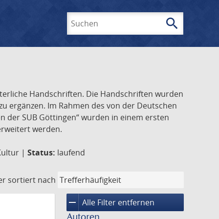
search
Suchen
lterliche Handschriften. Die Handschriften wurden
k zu ergänzen. Im Rahmen des von der Deutschen
ften der SUB Göttingen“ wurden in einem ersten
 erweitert werden.
Kultur |
Status:
laufend
er
sortiert nach
remove
Alle Filter entfernen
Autoren