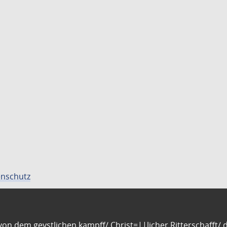
nschutz
n dem geystlichen kampff/ Christ=||licher Ritterschafft/ da