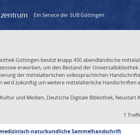
gszentrum
Ein Service der SUB Göttingen
liothek Göttingen besitzt knapp 450 abendländische mittela
ukzessive erworben, um den Bestand der Universalbibliothe
lisierung der mittelalterlichen volkssprachlichen Handschri
ion wird zukünftig um weitere mittelalterliche Handschriften
ultur und Medien, Deutsche Digitale Bibliothek, Neustart 
1 Treff
sch-medizinisch-naturkundliche Sammelhandschrift