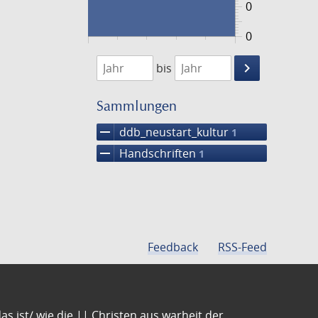
0
0
1474
1475
keyboard_arrow_right
bis
Suche
einschränke
Sammlungen
remove
ddb_neustart_kultur
1
remove
Handschriften
1
Feedback
RSS-Feed
s ist/ wie die || Christen aus warheit der