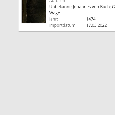
Autoren
Unbekannt; Johannes von Buch; Go
Wage
Jahr:
1474
Importdatum:
17.03.2022