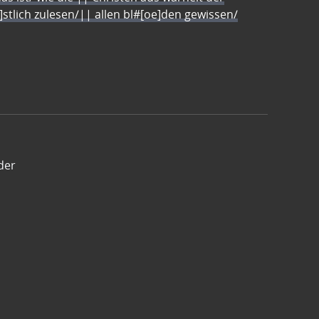
e]stlich zulesen/|| allen bl#[oe]den gewissen/
der