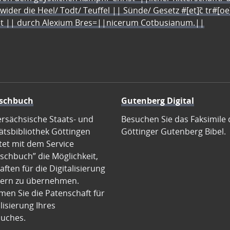
 wider die Heel/ Todt/ Teuffel || Sünde/ Gesetz #[et]c̃ tr#[o
let || durch Alexium Bres=||nicerum Cotbusianum.||
schbuch
Gutenberg Digital
ersächsische Staats- und
Besuchen Sie das Faksimile 
ätsbibliothek Göttingen
Göttinger Gutenberg Bibel.
tet mit dem Service
schbuch” die Möglichkeit,
ften für die Digitalisierung
ern zu übernehmen.
en Sie die Patenschaft für
alisierung Ihres
uches.