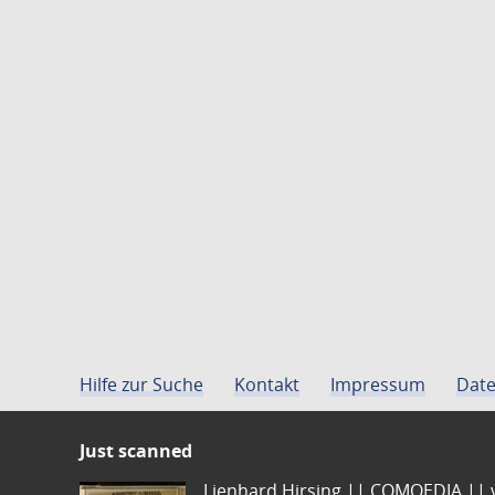
Hilfe zur Suche
Kontakt
Impressum
Date
Just scanned
Lienhard Hirsing.|| COMOEDIA || vo