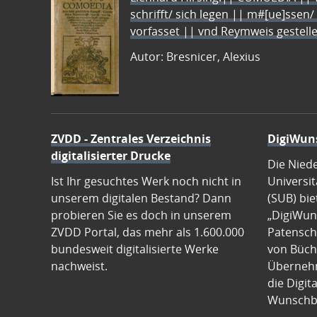
schrifft/ sich legen || m#[ue]ssen/
vorfasset || vnd Reymweis gestel
Autor: Bresnicer, Alexius
ZVDD - Zentrales Verzeichnis
DigiWun
digitalisierter Drucke
Die Nied
Ist Ihr gesuchtes Werk noch nicht in
Universit
unserem digitalen Bestand? Dann
(SUB) bie
probieren Sie es doch in unserem
„DigiWun
ZVDD Portal, das mehr als 1.600.000
Patenscha
bundesweit digitalisierte Werke
von Büch
nachweist.
Übernehm
die Digit
Wunschb