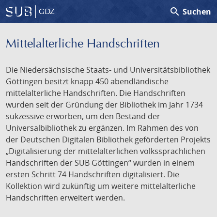
search
Suchen
GDZ
Mittelalterliche Handschriften
Die Niedersächsische Staats- und Universitätsbibliothek
Göttingen besitzt knapp 450 abendländische
mittelalterliche Handschriften. Die Handschriften
wurden seit der Gründung der Bibliothek im Jahr 1734
sukzessive erworben, um den Bestand der
Universalbibliothek zu ergänzen. Im Rahmen des von
der Deutschen Digitalen Bibliothek geförderten Projekts
„Digitalisierung der mittelalterlichen volkssprachlichen
Handschriften der SUB Göttingen“ wurden in einem
ersten Schritt 74 Handschriften digitalisiert. Die
Kollektion wird zukünftig um weitere mittelalterliche
Handschriften erweitert werden.