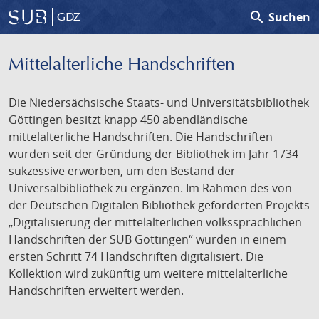
search
Suchen
GDZ
Mittelalterliche Handschriften
Die Niedersächsische Staats- und Universitätsbibliothek
Göttingen besitzt knapp 450 abendländische
mittelalterliche Handschriften. Die Handschriften
wurden seit der Gründung der Bibliothek im Jahr 1734
sukzessive erworben, um den Bestand der
Universalbibliothek zu ergänzen. Im Rahmen des von
der Deutschen Digitalen Bibliothek geförderten Projekts
„Digitalisierung der mittelalterlichen volkssprachlichen
Handschriften der SUB Göttingen“ wurden in einem
ersten Schritt 74 Handschriften digitalisiert. Die
Kollektion wird zukünftig um weitere mittelalterliche
Handschriften erweitert werden.