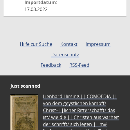
Importdatum:
17.03.2022
Hilfe zur Suche
Kontakt
Impressum
Datenschutz
Feedback
RSS-Feed
Just scanned
Lienhard Hirsing.|| COMOEDIA ||
von dem geystlichen kampff/
Christ=||licher Ritterschafft/ das
ist/ wie die || Christen aus warheit
der schrifft/ sich legen || m#