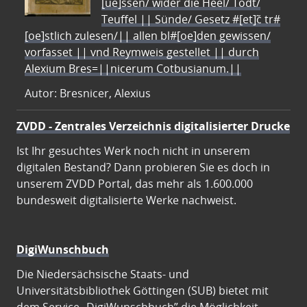
[ue]ssen/ wider die Heel/ Todt/
Teuffel || Sünde/ Gesetz #[et]c̃ tr#
[oe]stlich zulesen/|| allen bl#[oe]den gewissen/
vorfasset || vnd Reymweis gestellet || durch
Alexium Bres=||nicerum Cotbusianum.||
Autor: Bresnicer, Alexius
ZVDD - Zentrales Verzeichnis digitalisierter Drucke
Ist Ihr gesuchtes Werk noch nicht in unserem
digitalen Bestand? Dann probieren Sie es doch in
unserem ZVDD Portal, das mehr als 1.600.000
bundesweit digitalisierte Werke nachweist.
DigiWunschbuch
Die Niedersächsische Staats- und
Universitätsbibliothek Göttingen (SUB) bietet mit