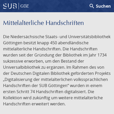
search
Suchen
GDZ
Mittelalterliche Handschriften
Die Niedersächsische Staats- und Universitätsbibliothek
Göttingen besitzt knapp 450 abendländische
mittelalterliche Handschriften. Die Handschriften
wurden seit der Gründung der Bibliothek im Jahr 1734
sukzessive erworben, um den Bestand der
Universalbibliothek zu ergänzen. Im Rahmen des von
der Deutschen Digitalen Bibliothek geförderten Projekts
„Digitalisierung der mittelalterlichen volkssprachlichen
Handschriften der SUB Göttingen“ wurden in einem
ersten Schritt 74 Handschriften digitalisiert. Die
Kollektion wird zukünftig um weitere mittelalterliche
Handschriften erweitert werden.