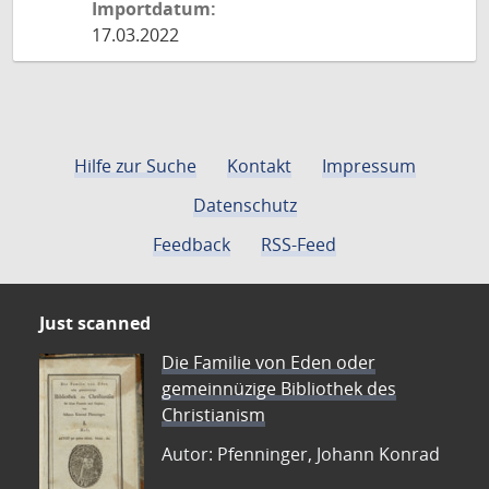
Importdatum:
17.03.2022
Hilfe zur Suche
Kontakt
Impressum
Datenschutz
Feedback
RSS-Feed
Just scanned
Die Familie von Eden oder
gemeinnüzige Bibliothek des
Christianism
Autor: Pfenninger, Johann Konrad