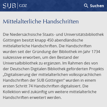
search
Suchen
GDZ
Mittelalterliche Handschriften
Die Niedersächsische Staats- und Universitätsbibliothek
Göttingen besitzt knapp 450 abendländische
mittelalterliche Handschriften. Die Handschriften
wurden seit der Gründung der Bibliothek im Jahr 1734
sukzessive erworben, um den Bestand der
Universalbibliothek zu ergänzen. Im Rahmen des von
der Deutschen Digitalen Bibliothek geförderten Projekts
„Digitalisierung der mittelalterlichen volkssprachlichen
Handschriften der SUB Göttingen“ wurden in einem
ersten Schritt 74 Handschriften digitalisiert. Die
Kollektion wird zukünftig um weitere mittelalterliche
Handschriften erweitert werden.