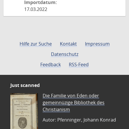
Importdatum:
17.03.2022
Hilfe zur Suche
Kontakt
Impressum
Datenschutz
Feedback
RSS-Feed
Just scanned
Die Familie von Eden oder
gemeinnüzige Bibliothek des
Christianism
Autor: Pfenninger, Johann Konrad