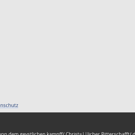
nschutz
n dem geystlichen kampff/ Christ=||licher Ritterschafft/ da