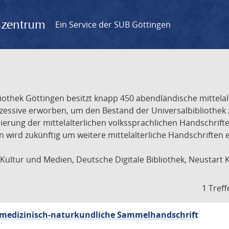
gszentrum
Ein Service der SUB Göttingen
liothek Göttingen besitzt knapp 450 abendländische mittela
ukzessive erworben, um den Bestand der Universalbibliothe
lisierung der mittelalterlichen volkssprachlichen Handschri
ion wird zukünftig um weitere mittelalterliche Handschriften
ultur und Medien, Deutsche Digitale Bibliothek, Neustart 
1 Treff
sch-medizinisch-naturkundliche Sammelhandschrift