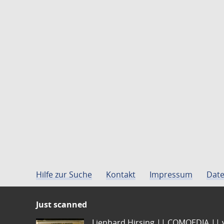
Hilfe zur Suche
Kontakt
Impressum
Date
Just scanned
Lienhard Hirsing.|| COMOEDIA || vo