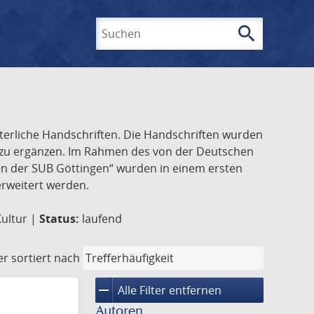
search
Suchen
lterliche Handschriften. Die Handschriften wurden
k zu ergänzen. Im Rahmen des von der Deutschen
ften der SUB Göttingen“ wurden in einem ersten
 erweitert werden.
Kultur |
Status:
laufend
er
sortiert nach
remove
Alle Filter entfernen
Autoren