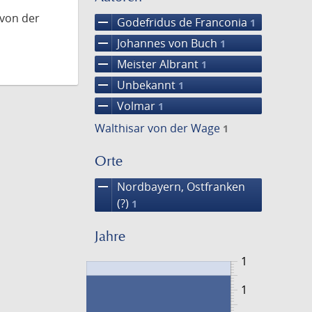
 von der
remove
Godefridus de Franconia
1
remove
Johannes von Buch
1
remove
Meister Albrant
1
remove
Unbekannt
1
remove
Volmar
1
Walthisar von der Wage
1
Orte
remove
Nordbayern, Ostfranken
(?)
1
Jahre
1
1