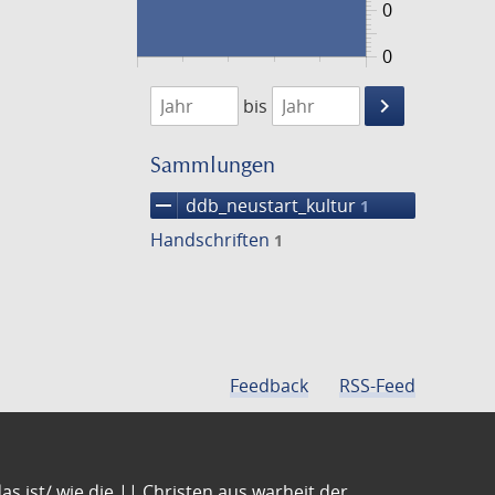
0
0
1474
1475
keyboard_arrow_right
bis
Suche
einschränke
Sammlungen
remove
ddb_neustart_kultur
1
Handschriften
1
Feedback
RSS-Feed
s ist/ wie die || Christen aus warheit der