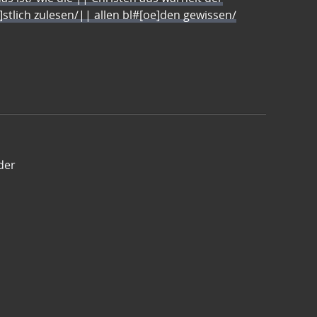
e]stlich zulesen/|| allen bl#[oe]den gewissen/
der