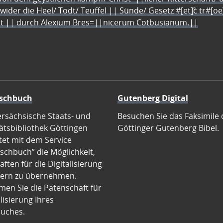
 wider die Heel/ Todt/ Teuffel || Sünde/ Gesetz #[et]c̃ tr#[o
let || durch Alexium Bres=||nicerum Cotbusianum.||
schbuch
Gutenberg Digital
ersächsische Staats- und
Besuchen Sie das Faksimile 
ätsbibliothek Göttingen
Göttinger Gutenberg Bibel.
tet mit dem Service
schbuch” die Möglichkeit,
ften für die Digitalisierung
ern zu übernehmen.
en Sie die Patenschaft für
alisierung Ihres
uches.