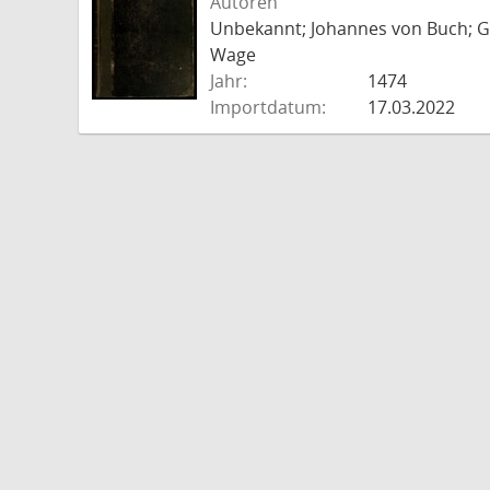
Autoren
Unbekannt; Johannes von Buch; Go
Wage
Jahr:
1474
Importdatum:
17.03.2022