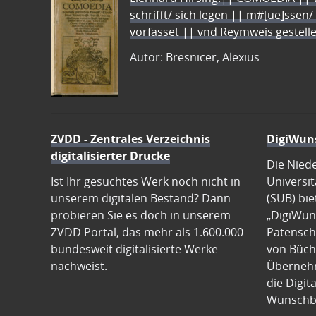
schrifft/ sich legen || m#[ue]ssen/
vorfasset || vnd Reymweis gestel
Autor: Bresnicer, Alexius
ZVDD - Zentrales Verzeichnis
DigiWun
digitalisierter Drucke
Die Nied
Ist Ihr gesuchtes Werk noch nicht in
Universit
unserem digitalen Bestand? Dann
(SUB) bie
probieren Sie es doch in unserem
„DigiWun
ZVDD Portal, das mehr als 1.600.000
Patenscha
bundesweit digitalisierte Werke
von Büch
nachweist.
Übernehm
die Digit
Wunschb