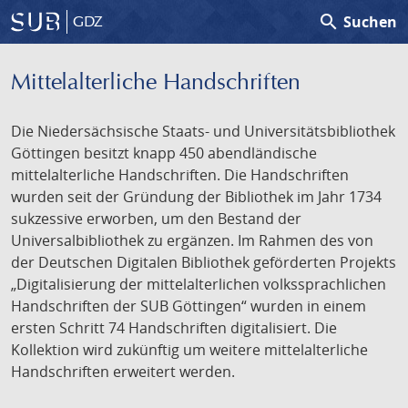
search
Suchen
GDZ
Mittelalterliche Handschriften
Die Niedersächsische Staats- und Universitätsbibliothek
Göttingen besitzt knapp 450 abendländische
mittelalterliche Handschriften. Die Handschriften
wurden seit der Gründung der Bibliothek im Jahr 1734
sukzessive erworben, um den Bestand der
Universalbibliothek zu ergänzen. Im Rahmen des von
der Deutschen Digitalen Bibliothek geförderten Projekts
„Digitalisierung der mittelalterlichen volkssprachlichen
Handschriften der SUB Göttingen“ wurden in einem
ersten Schritt 74 Handschriften digitalisiert. Die
Kollektion wird zukünftig um weitere mittelalterliche
Handschriften erweitert werden.