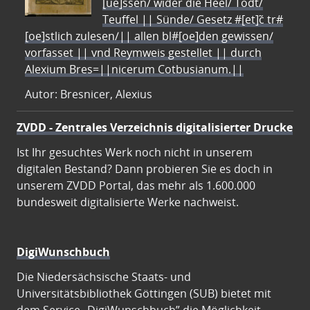
[ue]ssen/ wider die Heel/ Todt/
Teuffel || Sünde/ Gesetz #[et]c̃ tr#
[oe]stlich zulesen/|| allen bl#[oe]den gewissen/
vorfasset || vnd Reymweis gestellet || durch
Alexium Bres=||nicerum Cotbusianum.||
Autor: Bresnicer, Alexius
ZVDD - Zentrales Verzeichnis digitalisierter Drucke
Ist Ihr gesuchtes Werk noch nicht in unserem
digitalen Bestand? Dann probieren Sie es doch in
unserem ZVDD Portal, das mehr als 1.600.000
bundesweit digitalisierte Werke nachweist.
DigiWunschbuch
Die Niedersächsische Staats- und
Universitätsbibliothek Göttingen (SUB) bietet mit