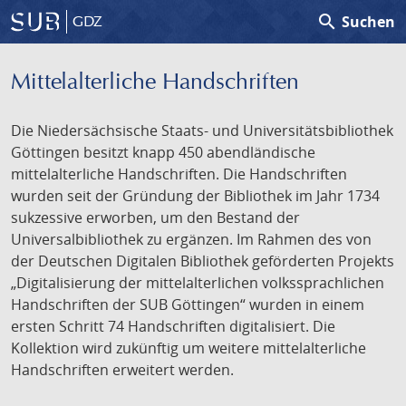
search
Suchen
GDZ
Mittelalterliche Handschriften
Die Niedersächsische Staats- und Universitätsbibliothek
Göttingen besitzt knapp 450 abendländische
mittelalterliche Handschriften. Die Handschriften
wurden seit der Gründung der Bibliothek im Jahr 1734
sukzessive erworben, um den Bestand der
Universalbibliothek zu ergänzen. Im Rahmen des von
der Deutschen Digitalen Bibliothek geförderten Projekts
„Digitalisierung der mittelalterlichen volkssprachlichen
Handschriften der SUB Göttingen“ wurden in einem
ersten Schritt 74 Handschriften digitalisiert. Die
Kollektion wird zukünftig um weitere mittelalterliche
Handschriften erweitert werden.