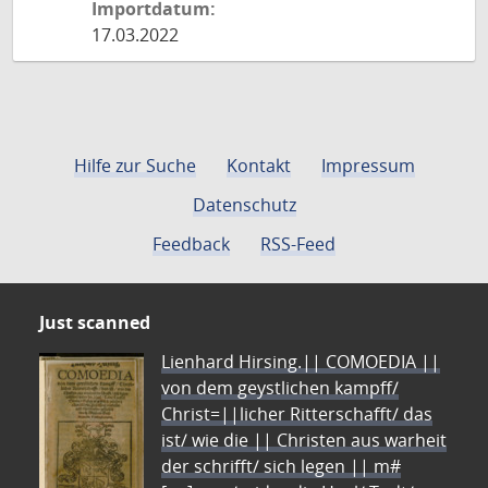
Importdatum:
17.03.2022
Hilfe zur Suche
Kontakt
Impressum
Datenschutz
Feedback
RSS-Feed
Just scanned
Lienhard Hirsing.|| COMOEDIA ||
von dem geystlichen kampff/
Christ=||licher Ritterschafft/ das
ist/ wie die || Christen aus warheit
der schrifft/ sich legen || m#