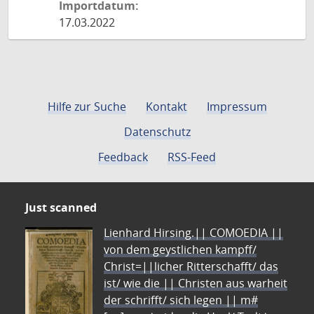
Importdatum:
17.03.2022
Hilfe zur Suche
Kontakt
Impressum
Datenschutz
Feedback
RSS-Feed
Just scanned
Lienhard Hirsing.|| COMOEDIA ||
von dem geystlichen kampff/
Christ=||licher Ritterschafft/ das
ist/ wie die || Christen aus warheit
der schrifft/ sich legen || m#