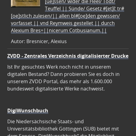
[ue]ssen/ wider die Heel/ Todt/
Teuffel || Sünde/ Gesetz #[et]c̃ tr#
[oe]stlich zulesen/|| allen bl#[oe]den gewissen/
vorfasset || vnd Reymweis gestellet || durch
Alexium Bres=||nicerum Cotbusianum.||
Autor: Bresnicer, Alexius
ZVDD - Zentrales Verzeichnis digitalisierter Drucke
Ist Ihr gesuchtes Werk noch nicht in unserem
digitalen Bestand? Dann probieren Sie es doch in
unserem ZVDD Portal, das mehr als 1.600.000
bundesweit digitalisierte Werke nachweist.
DigiWunschbuch
Die Niedersächsische Staats- und
Universitätsbibliothek Göttingen (SUB) bietet mit