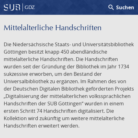
search
Suchen
GDZ
Mittelalterliche Handschriften
Die Niedersächsische Staats- und Universitätsbibliothek
Göttingen besitzt knapp 450 abendländische
mittelalterliche Handschriften. Die Handschriften
wurden seit der Gründung der Bibliothek im Jahr 1734
sukzessive erworben, um den Bestand der
Universalbibliothek zu ergänzen. Im Rahmen des von
der Deutschen Digitalen Bibliothek geförderten Projekts
„Digitalisierung der mittelalterlichen volkssprachlichen
Handschriften der SUB Göttingen“ wurden in einem
ersten Schritt 74 Handschriften digitalisiert. Die
Kollektion wird zukünftig um weitere mittelalterliche
Handschriften erweitert werden.