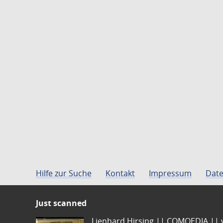
Hilfe zur Suche
Kontakt
Impressum
Date
Just scanned
Lienhard Hirsing.|| COMOEDIA || vo