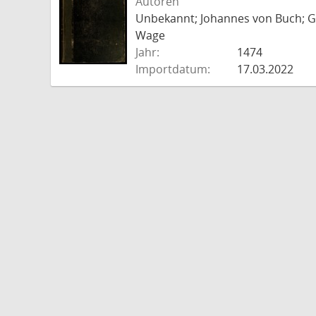
Autoren
Unbekannt; Johannes von Buch; Go
Wage
Jahr:
1474
Importdatum:
17.03.2022