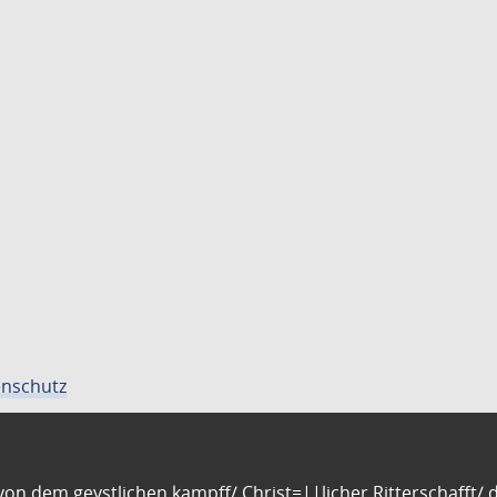
nschutz
n dem geystlichen kampff/ Christ=||licher Ritterschafft/ da