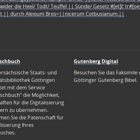
 wider die Heel/ Todt/ Teuffel || Sünde/ Gesetz #[et]c̃ tr#[o
let || durch Alexium Bres=||nicerum Cotbusianum.||
schbuch
Gutenberg Digital
ersächsische Staats- und
Besuchen Sie das Faksimile 
ätsbibliothek Göttingen
Göttinger Gutenberg Bibel.
tet mit dem Service
schbuch” die Möglichkeit,
ften für die Digitalisierung
ern zu übernehmen.
en Sie die Patenschaft für
alisierung Ihres
uches.