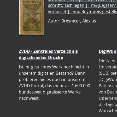
schrifft/ sich legen || m#[ue]ssen/
vorfasset || vnd Reymweis gestel
Autor: Bresnicer, Alexius
ZVDD - Zentrales Verzeichnis
DigiWun
digitalisierter Drucke
Die Nied
Ist Ihr gesuchtes Werk noch nicht in
Universit
unserem digitalen Bestand? Dann
(SUB) bie
probieren Sie es doch in unserem
„DigiWun
ZVDD Portal, das mehr als 1.600.000
Patenscha
bundesweit digitalisierte Werke
von Büch
nachweist.
Übernehm
die Digit
Wunschb