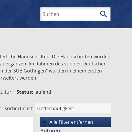
search
Suchen
lterliche Handschriften. Die Handschriften wurden
k zu ergänzen. Im Rahmen des von der Deutschen
ften der SUB Göttingen“ wurden in einem ersten
 erweitert werden.
Kultur |
Status:
laufend
er
sortiert nach
remove
Alle Filter entfernen
Autoren