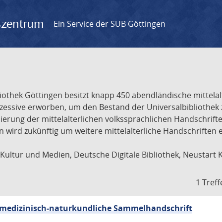
gszentrum
Ein Service der SUB Göttingen
liothek Göttingen besitzt knapp 450 abendländische mittela
ukzessive erworben, um den Bestand der Universalbibliothe
lisierung der mittelalterlichen volkssprachlichen Handschri
ion wird zukünftig um weitere mittelalterliche Handschriften
ultur und Medien, Deutsche Digitale Bibliothek, Neustart 
1 Treff
sch-medizinisch-naturkundliche Sammelhandschrift