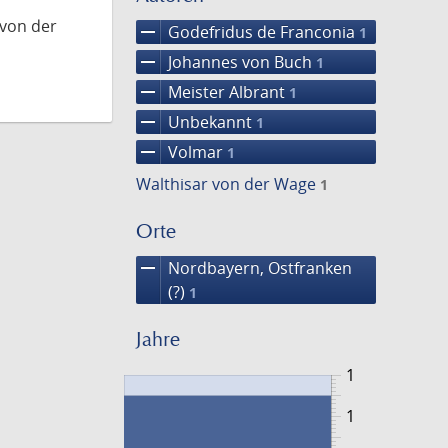
 von der
remove
Godefridus de Franconia
1
remove
Johannes von Buch
1
remove
Meister Albrant
1
remove
Unbekannt
1
remove
Volmar
1
Walthisar von der Wage
1
Orte
remove
Nordbayern, Ostfranken
(?)
1
Jahre
1
1