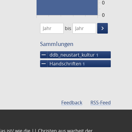
0
0
1474
1475
keyboard_arrow_right
bis
Suche
einschränke
Sammlungen
remove
ddb_neustart_kultur
1
remove
Handschriften
1
Feedback
RSS-Feed
s ist/ wie die || Christen aus warheit der