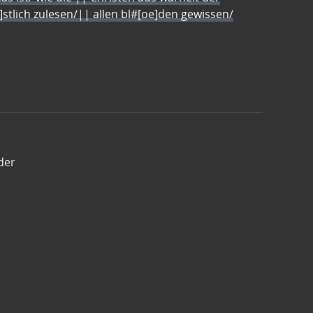
e]stlich zulesen/|| allen bl#[oe]den gewissen/
der