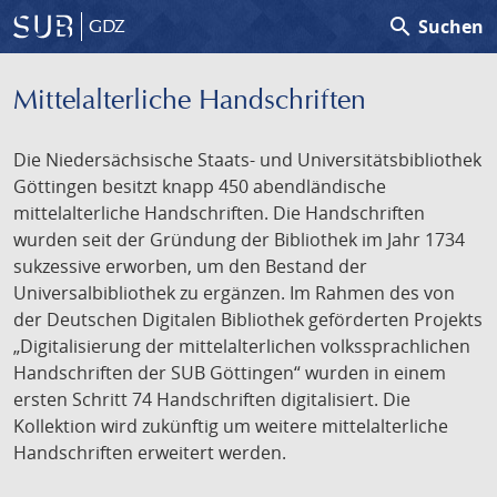
search
Suchen
GDZ
Mittelalterliche Handschriften
Die Niedersächsische Staats- und Universitätsbibliothek
Göttingen besitzt knapp 450 abendländische
mittelalterliche Handschriften. Die Handschriften
wurden seit der Gründung der Bibliothek im Jahr 1734
sukzessive erworben, um den Bestand der
Universalbibliothek zu ergänzen. Im Rahmen des von
der Deutschen Digitalen Bibliothek geförderten Projekts
„Digitalisierung der mittelalterlichen volkssprachlichen
Handschriften der SUB Göttingen“ wurden in einem
ersten Schritt 74 Handschriften digitalisiert. Die
Kollektion wird zukünftig um weitere mittelalterliche
Handschriften erweitert werden.