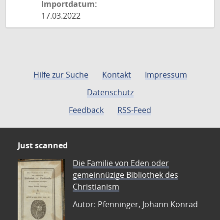
Importdatum:
17.03.2022
Hilfe zur Suche
Kontakt
Impressum
Datenschutz
Feedback
RSS-Feed
Just scanned
Die Familie von Eden oder
gemeinnüzige Bibliothek des
Christianism
Autor: Pfenninger, Johann Konrad