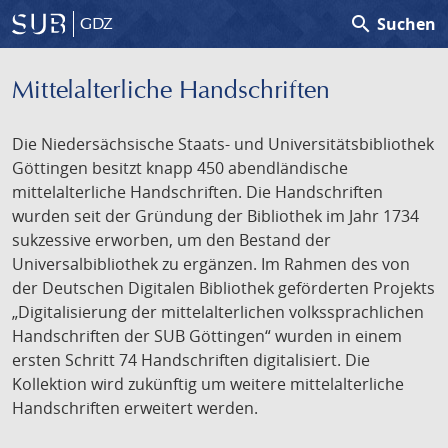
search
Suchen
GDZ
Mittelalterliche Handschriften
Die Niedersächsische Staats- und Universitätsbibliothek
Göttingen besitzt knapp 450 abendländische
mittelalterliche Handschriften. Die Handschriften
wurden seit der Gründung der Bibliothek im Jahr 1734
sukzessive erworben, um den Bestand der
Universalbibliothek zu ergänzen. Im Rahmen des von
der Deutschen Digitalen Bibliothek geförderten Projekts
„Digitalisierung der mittelalterlichen volkssprachlichen
Handschriften der SUB Göttingen“ wurden in einem
ersten Schritt 74 Handschriften digitalisiert. Die
Kollektion wird zukünftig um weitere mittelalterliche
Handschriften erweitert werden.