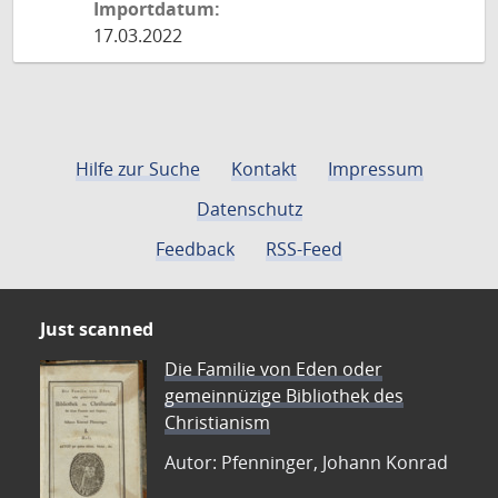
Importdatum:
17.03.2022
Hilfe zur Suche
Kontakt
Impressum
Datenschutz
Feedback
RSS-Feed
Just scanned
Die Familie von Eden oder
gemeinnüzige Bibliothek des
Christianism
Autor: Pfenninger, Johann Konrad