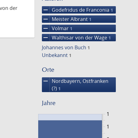
 von der
remove
Godefridus de Franconia
1
remove
Meister Albrant
1
remove
Volmar
1
remove
Walthisar von der Wage
1
Johannes von Buch
1
Unbekannt
1
Orte
remove
Nordbayern, Ostfranken
(?)
1
Jahre
1
1