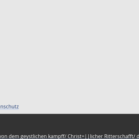
nschutz
n dem geystlichen kampff/ Christ=||licher Ritterschafft/ da