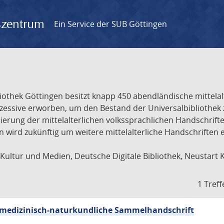
gszentrum
Ein Service der SUB Göttingen
liothek Göttingen besitzt knapp 450 abendländische mittela
ukzessive erworben, um den Bestand der Universalbibliothe
lisierung der mittelalterlichen volkssprachlichen Handschri
ion wird zukünftig um weitere mittelalterliche Handschriften
ultur und Medien, Deutsche Digitale Bibliothek, Neustart 
1 Treff
sch-medizinisch-naturkundliche Sammelhandschrift