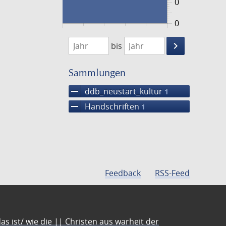
0
0
1474
1475
keyboard_arrow_right
bis
Suche
einschränke
Sammlungen
remove
ddb_neustart_kultur
1
remove
Handschriften
1
Feedback
RSS-Feed
s ist/ wie die || Christen aus warheit der