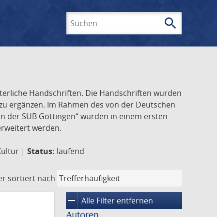
search
Suchen
lterliche Handschriften. Die Handschriften wurden
k zu ergänzen. Im Rahmen des von der Deutschen
ften der SUB Göttingen“ wurden in einem ersten
 erweitert werden.
Kultur |
Status:
laufend
er
sortiert nach
remove
Alle Filter entfernen
Autoren