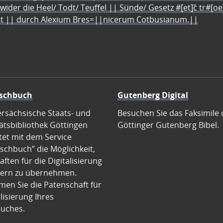
 wider die Heel/ Todt/ Teuffel || Sünde/ Gesetz #[et]c̃ tr#[o
let || durch Alexium Bres=||nicerum Cotbusianum.||
schbuch
Gutenberg Digital
ersächsische Staats- und
Besuchen Sie das Faksimile 
ätsbibliothek Göttingen
Göttinger Gutenberg Bibel.
tet mit dem Service
schbuch” die Möglichkeit,
ften für die Digitalisierung
ern zu übernehmen.
en Sie die Patenschaft für
alisierung Ihres
uches.