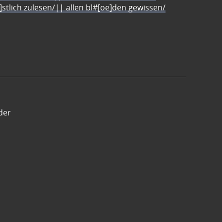
e]stlich zulesen/|| allen bl#[oe]den gewissen/
der