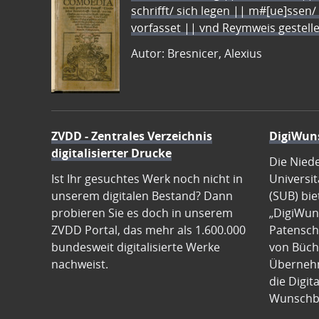
schrifft/ sich legen || m#[ue]ssen/
vorfasset || vnd Reymweis gestel
Autor: Bresnicer, Alexius
ZVDD - Zentrales Verzeichnis
DigiWun
digitalisierter Drucke
Die Nied
Ist Ihr gesuchtes Werk noch nicht in
Universit
unserem digitalen Bestand? Dann
(SUB) bie
probieren Sie es doch in unserem
„DigiWun
ZVDD Portal, das mehr als 1.600.000
Patenscha
bundesweit digitalisierte Werke
von Büch
nachweist.
Übernehm
die Digit
Wunschb