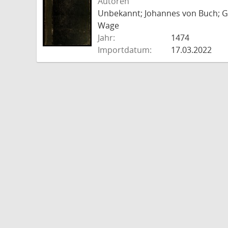
Autoren
Unbekannt; Johannes von Buch; Go
Wage
Jahr:
1474
Importdatum:
17.03.2022