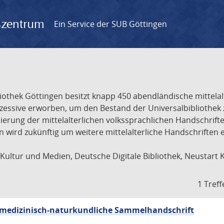
gszentrum
Ein Service der SUB Göttingen
liothek Göttingen besitzt knapp 450 abendländische mittela
ukzessive erworben, um den Bestand der Universalbibliothe
lisierung der mittelalterlichen volkssprachlichen Handschri
ion wird zukünftig um weitere mittelalterliche Handschriften
ultur und Medien, Deutsche Digitale Bibliothek, Neustart 
1 Treff
sch-medizinisch-naturkundliche Sammelhandschrift