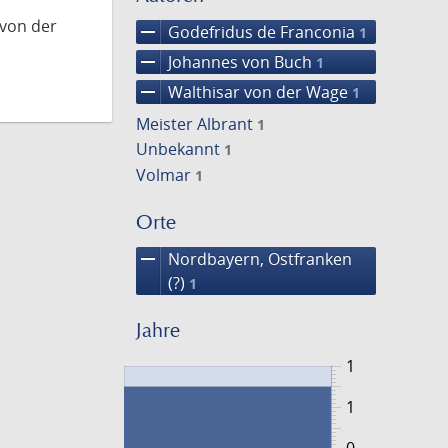
 von der
remove
Godefridus de Franconia
1
remove
Johannes von Buch
1
remove
Walthisar von der Wage
1
Meister Albrant
1
Unbekannt
1
Volmar
1
Orte
remove
Nordbayern, Ostfranken
(?)
1
Jahre
1
1