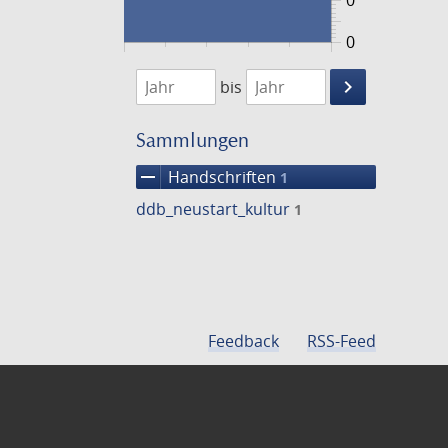
0
0
1474
1475
keyboard_arrow_right
bis
Suche
einschränke
Sammlungen
remove
Handschriften
1
ddb_neustart_kultur
1
Feedback
RSS-Feed