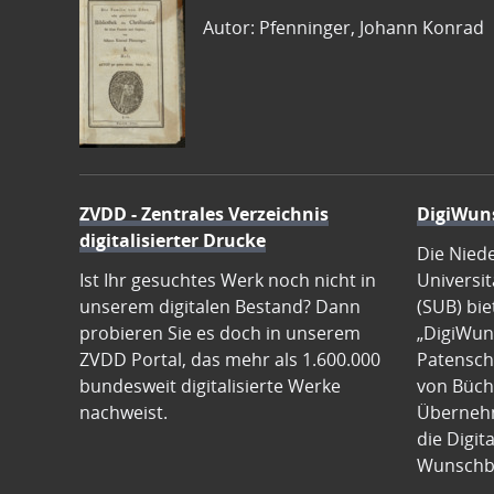
Autor: Pfenninger, Johann Konrad
ZVDD - Zentrales Verzeichnis
DigiWun
digitalisierter Drucke
Die Nied
Ist Ihr gesuchtes Werk noch nicht in
Universit
unserem digitalen Bestand? Dann
(SUB) bie
probieren Sie es doch in unserem
„DigiWun
ZVDD Portal, das mehr als 1.600.000
Patenscha
bundesweit digitalisierte Werke
von Büch
nachweist.
Übernehm
die Digit
Wunschb