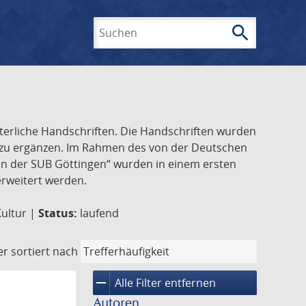
search
Suchen
lterliche Handschriften. Die Handschriften wurden
k zu ergänzen. Im Rahmen des von der Deutschen
ften der SUB Göttingen“ wurden in einem ersten
 erweitert werden.
Kultur |
Status:
laufend
er
sortiert nach
remove
Alle Filter entfernen
Autoren