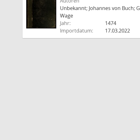
Autoren
Unbekannt; Johannes von Buch; Go
Wage
Jahr:
1474
Importdatum:
17.03.2022